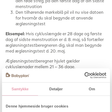
den røde streg, på den første dag af din sidste
menstruation
Den tilhørende mørkeblå pil vil nu vise datoen
for hvornår du skal begynde at anvende
ægløsningstest
Eksempel:
Hvis cykluslængde er 28 dage og første
dag af sidste menstruation er d. 8. maj, så fortæller
ægløsningstestberegneren dig, skal man begynde
med ægløsningstest d. 20. maj.
Ægløsningstestberegner hjulet gælder
cykluslængder mellem 21 – 36 dage.
Terminsberegner
Vi har også indbygget en terminsberegner i hjulet så
Samtykke
Detaljer
Om
når du bliver gravid nemt kan se hvilken dato du har
termin.
Denne hjemmeside bruger cookies
Sådan indstilles hjulet når du skal beregne termin