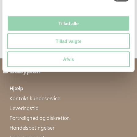
Indstil den inderste cirkel så “Beregn” vises i
vinduet
Placér den røde pil ved den første dag af din
sidste menstruation
Tillad alle
Aflæs din forventede terminsdato ud fra den
grønne pil
Tillad valgte
Afvis
Hjælp
Kontakt kundeservice
Leveringstid
Fortrolighed og diskretion
Handelsbetingelser