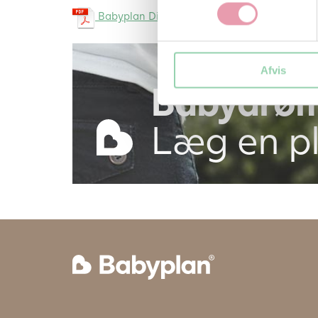
Babyplan Digital Termometer – BT-A31
Afvis
Babydrø
Læg en pl