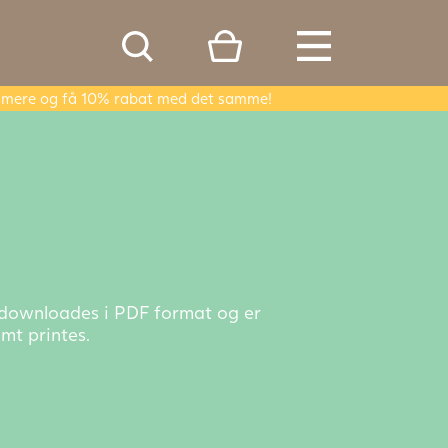
er mere og få 10% rabat med det samme!
n downloades i PDF format og er
mt printes.