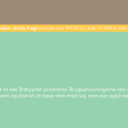
enden
|
Gratis fragt
ved køb over 199,00 kr | Køb for 599 kr ell
 til alle Babyplan produkter. Brugsanvisningerne ka
 nemt og diskret at have dem med sig, men kan også ne