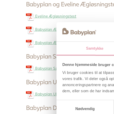
Babyplan og Eveline Ægløsningst
Eveline Ægløsningstest
Babyplan Ægløsningstest Strimmel
Babyplan Ægløsningstest Stav
Samtykke
Babyplan Sædkvalitetstest
Denne hjemmeside bruger c
Babyplan Sædkvalitetstest
Vi bruger cookies til at tilpas
vores trafik. Vi deler også 
Babyplan Ultralydsmonitor
annonceringspartnere og anal
dem, eller som de har indsaml
Babyplan Ultralydsmonitor – YM-2T9
Samtykkevalg
Babyplan Digital Termometer
Nødvendig