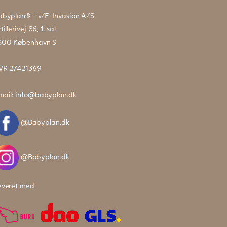
abyplan® - v/E-Invasion A/S
tillerivej 86, 1. sal
300 København S
VR 27421369
mail:
info@babyplan.dk
@Babyplan.dk
@Babyplan.dk
everet med