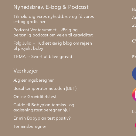
Nyhedsbrev, E-bog & Podcast
B
Tilmeld dig vores nyhedsbrev og få vores
Ar
e-bog gratis her
2
Podcast Venterummet – Ærlig og
personlig podcast om vejen til graviditet
C
Følg Julia – Hudløst ærlig blog om rejsen
til projekt baby
TEMA → Svært at blive gravid
E
Værktøjer
Ægløsningsberegner
Basal temperaturmetoden (BBT)
Online Graviditetstest
Guide til Babyplan termins- og
ægløsningstest beregner hjul
L
Er min Babyplan test positiv?
Terminsberegner