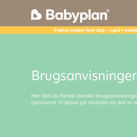
Pakker sendes hver dag – også i week
Brugsanvisninger
Her kan du hente danske brugsanvisninger
optimeret til læses på mobilen så det er