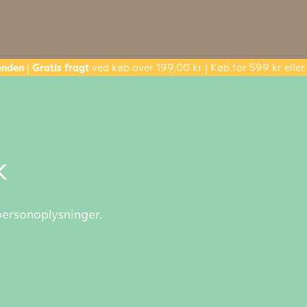
enden
|
Gratis fragt
ved køb over 199,00 kr | Køb for 599 kr ell
k
 personoplysninger.