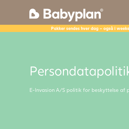
Pakker sendes hver dag – også i week
Persondatapoliti
E-Invasion A/S politik for beskyttelse af