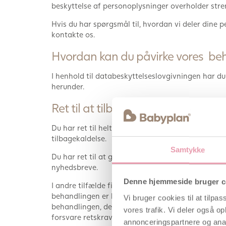
beskyttelse af personoplysninger overholder str
Hvis du har spørgsmål til, hvordan vi deler dine p
kontakte os.
Hvordan kan du påvirke vores beh
I henhold til databeskyttelseslovgivningen har du
herunder.
Ret til at tilbagekalde dit samtyk
Du har ret til helt eller delvist at tilbagekalde e
tilbagekaldelse.
Samtykke
Du har ret til at gøre indsigelse mod vores behand
nyhedsbreve.
Denne hjemmeside bruger c
I andre tilfælde findes retten til indsigelse ikke (f
behandlingen er baseret på afvejning af legitime 
Vi bruger cookies til at tilpas
behandlingen, der vejer tungere end dine interess
vores trafik. Vi deler også 
forsvare retskrav, har du aldrig ret til at gøre i
annonceringspartnere og anal