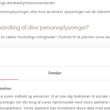
enge databeskyttelsesstandarder.
ersonoplysninger, eller hvis du ønsker oplysninger om de sikkerh
andling af dine personoplysninger?
 en række forskellige rettigheder i forhold til at påvirke vores
ke og til at gøre indsigelse mod behandling a
t afgivet samtykke til behandling af dine personoplysninger. Din t
Detaljer
ling af dine personoplysninger. Du har altid ret til at gøre ind
ookies
.eks. fordi vi er forpligtede til at opbevare dine personoplysninger)
interesser. Læs mere om, hvad dette betyder herunder. Hvis vi ka
se vores indhold og annoncer, til at vise dig funktioner til sociale
er og grundlæggende rettigheder, eller hvis behandlingen finder 
oplysninger om din brug af vores hjemmeside med vores partnere i
ndsigelse mod behandlingen.
ysepartnere. Vores partnere kan kombinere disse data med andr