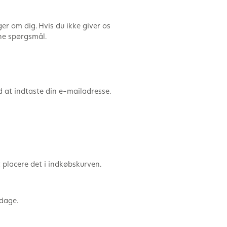
er om dig. Hvis du ikke giver os
dine spørgsmål.
d at indtaste din e-mailadresse.
t placere det i indkøbskurven.
 dage.