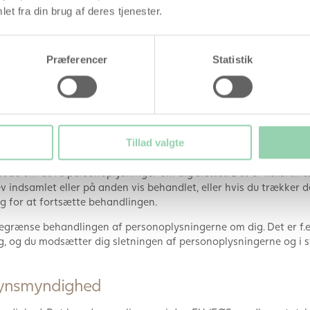
et fra din brug af deres tjenester.
ersonoplysninger om dig eller ej. Du kan få adgang til personop
Præferencer
Statistik
lysninger om dig og ret til at bede os om at fuldstændiggøre ufu
f behandlingen
Tillad valgte
de om at få personoplysninger om dig slettet. Det er f.eks. tilf
ev indsamlet eller på anden vis behandlet, eller hvis du trækker 
ag for at fortsætte behandlingen.
grænse behandlingen af personoplysningerne om dig. Det er f.eks.
ig, og du modsætter dig sletningen af personoplysningerne og i
tilsynsmyndighed