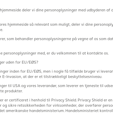
 hjemmeside deler vi dine personoplysninger med udbyderen af den
ores hjemmeside så relevant som muligt, deler vi dine personopl
e.
ører, som behandler personoplysningerne på vegne af os som dat
ine personoplysninger med, er du velkommen til at kontakte os.
ager uden for EU/EØS?
nger inden for EU/EØS, men i nogle få tilfælde bruger vi levera
E-Invasion, at der er et tilstrækkeligt beskyttelsesniveau.
ger til USA og vores leverandør, som leverer en tjeneste til uds
nte produkter.
 er certificeret i henhold til Privacy Shield. Privacy Shield er e
og sikre retssikkerheden for virksomheder, der overfører pers
 det amerikanske handelsministerium. Handelsministeriet kontrolle