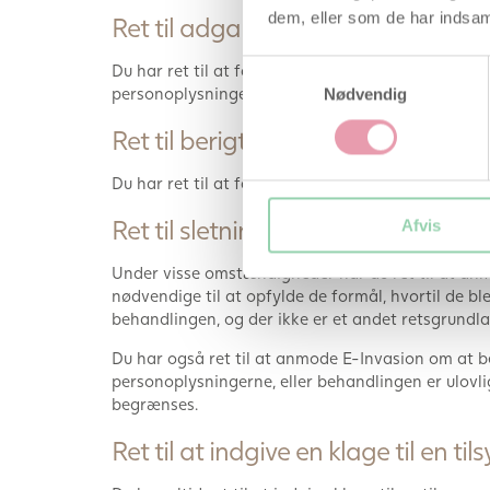
dem, eller som de har indsaml
Ret til adgang
Samtykkevalg
Du har ret til at få bekræftet, om vi behandler p
personoplysninger, som vi har behandlet.
Nødvendig
Ret til berigtigelse
Du har ret til at få berigtiget urigtige personop
Ret til sletning og begrænsning a
Afvis
Under visse omstændigheder har du ret til at anmo
nødvendige til at opfylde de formål, hvortil de bl
behandlingen, og der ikke er et andet retsgrundl
Du har også ret til at anmode E-Invasion om at be
personoplysningerne, eller behandlingen er ulovl
begrænses.
Ret til at indgive en klage til en 