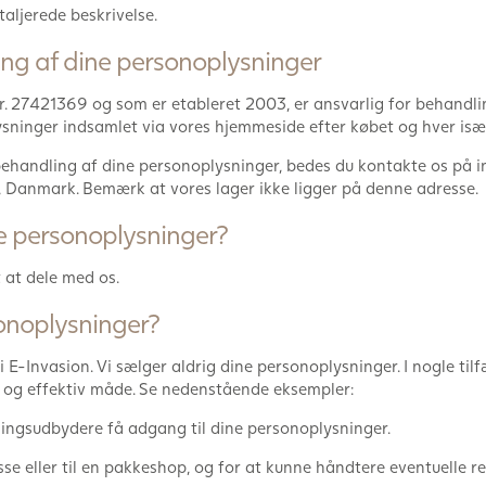
aljerede beskrivelse.
ing af dine personoplysninger
r. 27421369 og som er etableret 2003, er ansvarlig for behandl
ninger indsamlet via vores hjemmeside efter købet og hver især
ehandling af dine personoplysninger, bedes du kontakte os på i
S, Danmark. Bemærk at vores lager ikke ligger på denne adresse.
ine personoplysninger?
 at dele med os.
onoplysninger?
E-Invasion. Vi sælger aldrig dine personoplysninger. I nogle tilf
od og effektiv måde. Se nedenstående eksempler:
etalingsudbydere få adgang til dine personoplysninger.
esse eller til en pakkeshop, og for at kunne håndtere eventuelle r