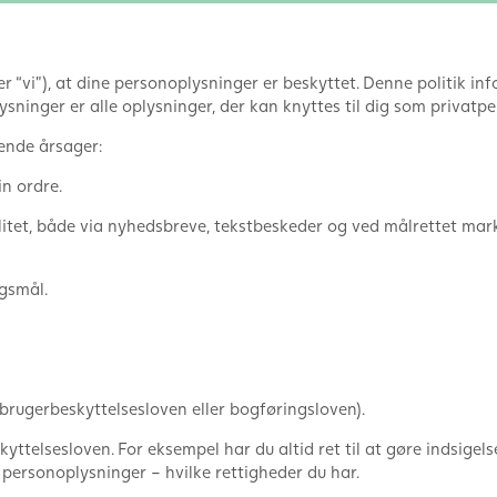
ler “vi”), at dine personoplysninger er beskyttet. Denne politik i
ninger er alle oplysninger, der kan knyttes til dig som privatpe
gende årsager:
n ordre.
ilitet, både via nyhedsbreve, tekstbeskeder og ved målrettet ma
gsmål.
orbrugerbeskyttelsesloven eller bogføringsloven).
kyttelsesloven. For eksempel har du altid ret til at gøre indsig
personoplysninger – hvilke rettigheder du har.