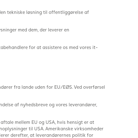
 tekniske løsning til offentliggørelse af
ysninger med dem, der leverer en
abehandlere for at assistere os med vores it-
ndører fra lande uden for EU/EØS. Ved overførsel
endelse af nyhedsbreve og vores leverandører,
n aftale mellem EU og USA, hvis hensigt er at
onoplysninger til USA. Amerikanske virksomheder
rer derefter, at leverandørernes politik for