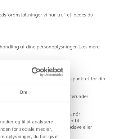
edsforanstaltninger vi har truffet, bedes du
 behandling af dine personoplysninger. Læs mere
f personoplysninger.
ilbagekaldelse har virkning fra tidspunktet for din
Om
sigelse mod markedsføring fra os, herunder
. Du har ret til at gøre indsigelse, når
n påvise vægtige legitime årsager til
 medier og til at analysere
sted med henblik på at fastslå, udøve eller
nden for sociale medier,
e oplysninger, du har givet