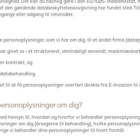
ynsmyndighed. Det kan du navnlig gøre i den EU/EØS-medlemsstat, 
 af den gældende databeskyttelseslovgivning har fundet sted. T
gange eller adgang til retsmidler.
e personoplysninger, som vi har om dig, til et andet firma (datapo
r givet os i et struktureret, almindeligt anvendt, maskinlæsbar
en kontrakt, og
 databehandling.
ret til at få personoplysninger overført direkte fra E-Invasion ti
personoplysninger om dig?
ed hensyn til, hvordan og hvorfor vi behandler personoplysning
ysninger om dig (årsagerne til behandling), hvilke personoplysni
nge vi behandler dine personoplysninger til hvert formål.