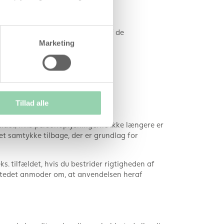
lysningerne og modtage en kopi af de
Marketing
ldstændige personoplysninger.
Tillad alle
ældet, hvis personoplysningerne ikke længere er
det samtykke tilbage, der er grundlag for
 tilfældet, hvis du bestrider rigtigheden af
 stedet anmoder om, at anvendelsen heraf