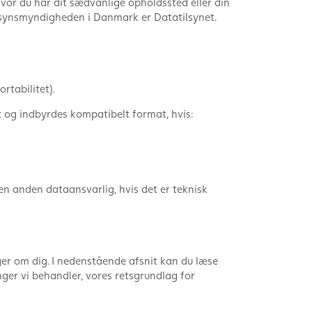
hvor du har dit sædvanlige opholdssted eller din
ilsynsmyndigheden i Danmark er Datatilsynet.
rtabilitet).
t og indbyrdes kompatibelt format, hvis:
l en anden dataansvarlig, hvis det er teknisk
er om dig. I nedenstående afsnit kan du læse
nger vi behandler, vores retsgrundlag for