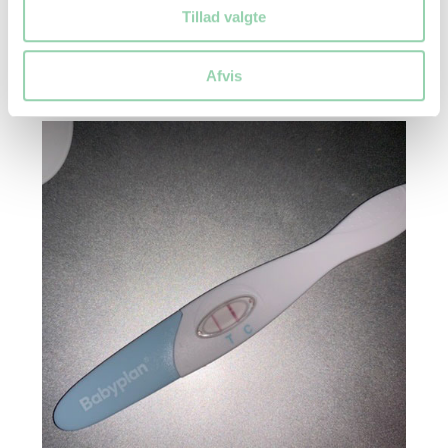
Tillad valgte
Positiv
Afvis