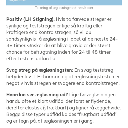
Tolkning af ægløsningstest resultater
Positiv (LH Stigning):
Hvis to farvede streger er
synlige og teststregen er lige så kraftig eller
kraftigere end kontrolstregen, så vil du
sandsynligvis få ægløsning i løbet af de næste 24-
48 timer. Ønsker du at blive gravid er der størst
chance for befrugtning inden for 24 til 48 timer
efter testens udførelse.
Svag streg på ægløsningsten:
En svag teststreg
betyder lavt LH-hormon og at ægløsningstesten er
negativ hvis stregen er svagere end kontrolstregen.
Hvordan ser ægløsning ud?
Lige før ægløsningen
har du ofte et klart udflåd, der først er flydende,
derefter elastisk (strækbart) og ligner rå æggehvide.
Begge disse typer udflåd kaldes “frugtbart udflåd”
og er tegn på, at ægløsningen er i gang.