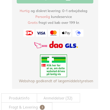
på
kunde
Hurtig
og diskret levering: 0-1 arbejdsdag
anmeldelser
Personlig
kundeservice
Gratis
fragt ved køb over 199 kr.
Webshop godkendt af lægemiddelstyrelsen
Produktinfo
Anmeldelser (32)
Fragt & Levering