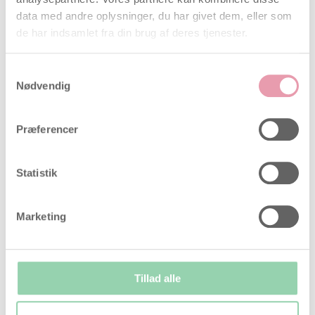
tolker resultatet af test-pennen. Aflæseenheden
data med andre oplysninger, du har givet dem, eller som
fungerer kun med de 10 test-penne der følger med.
de har indsamlet fra din brug af deres tjenester.
Samtykkevalg
Nødvendig
Præferencer
Statistik
Hvornår du skal starte med at teste?
Marketing
Dagen, hvor LH-stigningen finder sted, varierer fra
kvinde til kvinde og fra cyklus til cyklus. For at have
størst chance for at påvise din LH-stigning skal du
kende din almindelige cykluslængde. Den dag, din
Tillad alle
menstruation starter (første dag med fuld blødning),
er dag 1. Din cykluslængde er det samlede antal