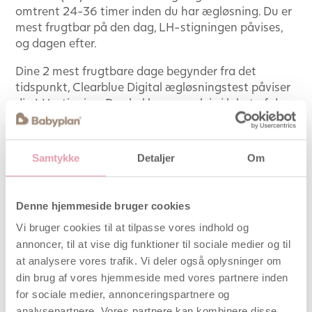
omtrent 24-36 timer inden du har ægløsning. Du er
mest frugtbar på den dag, LH-stigningen påvises,
og dagen efter.
Dine 2 mest frugtbare dage begynder fra det
tidspunkt, Clearblue Digital ægløsningstest påviser
din LH-stigning. Du skal have samleje i løbet af de
næste 48 timer for at maksimere din chance for at
blive gravid.
Samtykke
Detaljer
Om
Når testen viser en smily er der påvist en LH-
stigning og du har nået dit mest frugtbare
tidspunkt i denne cyklus. Viser ægløsningstesten
Denne hjemmeside bruger cookies
derimod en tom ring i displayet betyder det at
testen er negativ og du skal teste igen næste dag
Vi bruger cookies til at tilpasse vores indhold og
på samme tid.
annoncer, til at vise dig funktioner til sociale medier og til
at analysere vores trafik. Vi deler også oplysninger om
Clearblue Digital Ægløsningstest kommer i pakker
din brug af vores hjemmeside med vores partnere inden
med 10 test-penne til engangsbrug, samt
for sociale medier, annonceringspartnere og
1 genanvendelig aflæsningsenhed, som holder og
analysepartnere. Vores partnere kan kombinere disse