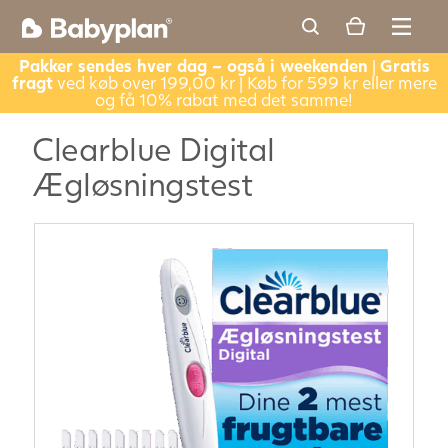
Pakker sendes hver dag – også i weekenden
|
Gratis
fragt
ved køb over 199,00 kr | Køb for 599 kr eller mere
og få 10% rabat med det samme!
Clearblue Digital
Ægløsningstest