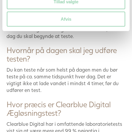
Tillad valgte
dage fra dag 1 til og med dagen før din næste
menstruation.
Afvis
Når du kender længden på din cyklus kan du bruge
tabellen i brugsanvisningen til at finde ud af, hvilken
dag du skal begynde at teste.
Hvornår på dagen skal jeg udføre
testen?
Du kan teste når som helst på dagen men du bør
teste på ca. samme tidspunkt hver dag. Det er
vigtigt ikke at lade vandet i mindst 4 timer, før du
udfører en test.
Hvor præcis er Clearblue Digital
Ægløsningstest?
Clearblue Digital har i omfattende laboratorietests
vist sig at være mere end 99 % nøjagtig i