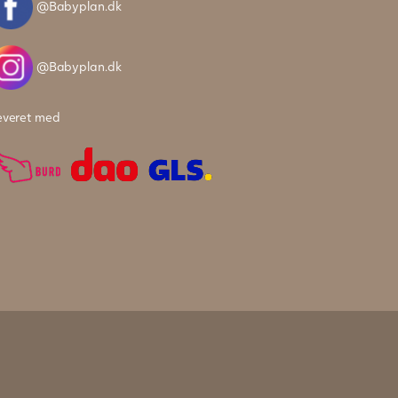
@Babyplan.dk
@Babyplan.dk
everet med