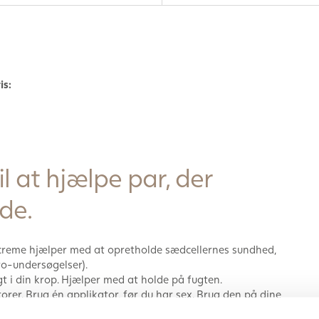
is:
l at hjælpe par, der
de.
reme hjælper med at opretholde sædcellernes sundhed,
ro-undersøgelser).
t i din krop. Hjælper med at holde på fugten.
rer. Brug én applikator, før du har sex. Brug den på dine
esultater.