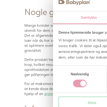
Nogle glidecremer ka
Samtykke
Mange kvinder vælger at anvende glidecreme for 
ukendt for dem, at almindelig glidecreme kan hav
Denne hjemmeside bruger c
Det er afgørende at benytte en gel, der specifikt e
Vi bruger cookies til at tilpas
især når du har samleje i dine frugtbare dage. Cl
at optimere overlevelsesforholdene for sædceller o
vores trafik. Vi deler også 
graviditet.
annonceringspartnere og anal
dem, eller som de har indsaml
Dette produkt har en let konsistens, der er pH-b
krop, hvilket resulterer i både komfort og smidig s
Samtykkevalg
opretholdelsen af sædcellernes levedygtighed og b
Nødvendig
gør påføringen let og bekvem.
For at maksimere dine chancer for graviditet, isæ
at kende disse dage præcist. En pålidelig og enkel
hjælp af en
ægløsningstest
.
Afvis