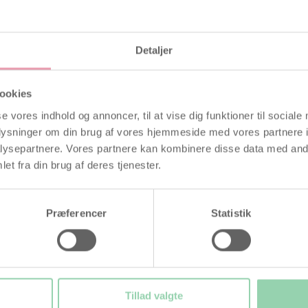
n skade sædcellerne
Detaljer
at gøre det behageligt under samleje, men det er ofte
e en negativ indvirkning på sædcellernes bevægelighed.
ookies
r udviklet til at fremme det rette miljø for sædcellerne,
se vores indhold og annoncer, til at vise dig funktioner til sociale
earblue Fertilitetsvenlige Glidecreme er skabt med fokus på
g er derfor ideel til par, der aktivt forsøger at opnå
oplysninger om din brug af vores hjemmeside med vores partnere i
ysepartnere. Vores partnere kan kombinere disse data med andr
et fra din brug af deres tjenester.
alanceret og skabt til at samarbejde harmonisk med din
møring. Dets formel er udviklet til at støtte
evægelighed. Produktet leveres i praktiske tuber, hvilket
Præferencer
Statistik
r når du har samleje på dine frugtbare dage, er det vigtigt
 metode til at identificere dine frugtbare dage er ved
Tillad valgte