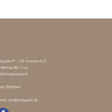
abyplan® - v/E-Invasion A/S
tillerivej 86, 1. sal
300 København S
VR 27421369
mail:
info@babyplan.dk