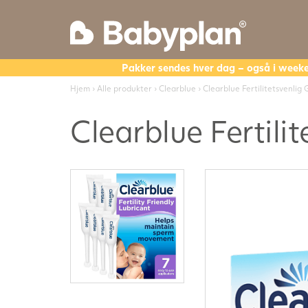
Pakker sendes hver dag – også i week
Hjem
›
Alle produkter
›
Clearblue
› Clearblue Fertilitetsvenlig 
Clearblue Fertili