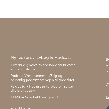
Nyhedsbrev, E-bog & Podcast
B
Tilmeld dig vores nyhedsbrev og få vores
Ar
e-bog gratis her
2
Podcast Venterummet – Ærlig og
personlig podcast om vejen til graviditet
C
Følg Julia – Hudløst ærlig blog om rejsen
til projekt baby
TEMA → Svært at blive gravid
E
Værktøjer