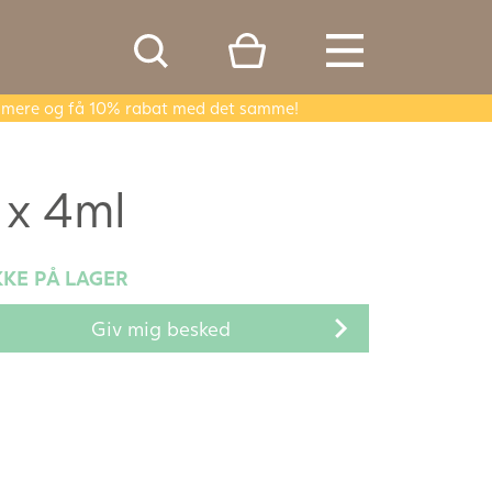
er mere og få 10% rabat med det samme!
 x 4ml
KKE PÅ LAGER