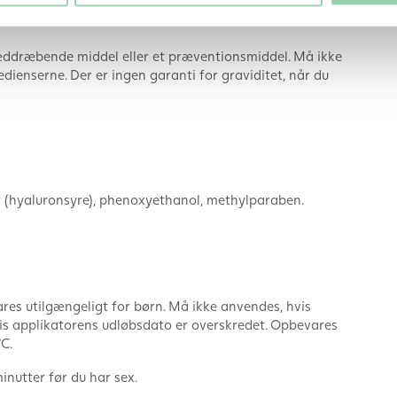
hed:
 sæddræbende middel eller et præventionsmiddel. Må ikke
edienserne. Der er ingen garanti for graviditet, når du
t (hyaluronsyre), phenoxyethanol, methylparaben.
es utilgængeligt for børn. Må ikke anvendes, hvis
is applikatorens udløbsdato er overskredet. Opbevares
C.
inutter før du har sex.