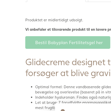
Produktet er midlertidigt udsolgt.
Vi anbefaler et tilsvarende produkt til en lavere pr
Bestil Babyplan Fertilitetsgel her
Glidecreme designet ti
forsøger at blive gravi
Optimal formel: Denne vandbaserede glidec
bevægelse og overlevelse (baseret på in vit
Indeholder hyaluronan: Findes også naturlig
Let at bruge: 7 forudfyldte engangsapplikato
mest frugtbare dage for at opnå de bedste r