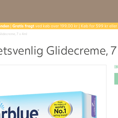
enden
|
Gratis fragt
ved køb over 199,00 kr | Køb for 599 kr ell
Glidecreme, 7 x 4ml
tetsvenlig Glidecreme, 7
I