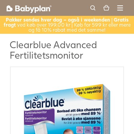
Pakker sendes hver dag – også i weekenden
|
Gratis
fragt
ved køb over 199,00 kr | Køb for 599 kr eller mere
og få 10% rabat med det samme!
Clearblue Advanced
Fertilitetsmonitor