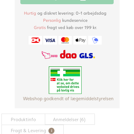
på
kunde
Hurtig
og diskret levering: 0-1 arbejdsdag
anmeldelser
Personlig
kundeservice
Gratis
fragt ved køb over 199 kr.
Webshop godkendt af lægemiddelstyrelsen
Produktinfo
Anmeldelser (6)
Fragt & Levering