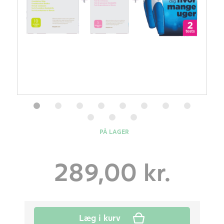
PÅ LAGER
289,00
kr.
Læg i kurv