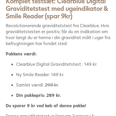
Komplet testsæt: Clearblue Digital
Graviditetstest med ugeindikator &
Smile Reader (spar 9kr)
Revolutionerende graviditetstest fra Clearblue. Hvis
graviditetstesten er positiv, får du en indikation om
hvor langt du er henne i din graviditet målt i uger fra
befrugtningen har fundet sted.
Pakkens værdi:
Clearblue Digital Graviditetstest : 149 kr.
Ny Smile Reader: 149 kr.
Samlet værdi:
298 kr
.
Din pakkepris: 289 kr.
Du sparer 9 kr ved køb af denne pakke!
Denne graviditetstest er ligesom 2 prøver i 1: