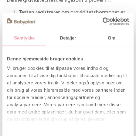
Testen registrerer, om graviditetshormonet er
til stede med over 99 % nøjagtighed fra den
dag, du forventer at få din menstruation.
Hvis du er gravid, angiver den OGSÅ hvor
Samtykke
Detaljer
Om
mange uger, der er gået siden befrugtningen,
1-2, 2-3 eller 3+ (mere end 3) uger.
Ugeindikatoren registrerer, hvornår du blev
Denne hjemmeside bruger cookies
gravid med 93 % nøjagtighed.
Vi bruger cookies til at tilpasse vores indhold og
Hvordan fungerer Clearblue med
annoncer, til at vise dig funktioner til sociale medier og til
Ugeindikator?
at analysere vores trafik. Vi deler også oplysninger om
din brug af vores hjemmeside med vores partnere inden
Når du er gravid, producerer din krop
for sociale medier, annonceringspartnere og
graviditetshormonet hCG. Mængden af hCG i din
analysepartnere. Vores partnere kan kombinere disse
krop stiger i de tidlige stadier af graviditeten. Denne
data med andre oplysninger, du har givet dem, eller som
test kan påvise meget små mængder af dette
de har indsamlet fra din brug af deres tjenester.
hormon i din urin (testens følsomhed er 25 mIU/ml).
Baseret på niveauet af hCG i din urin skaffer
Samtykkevalg