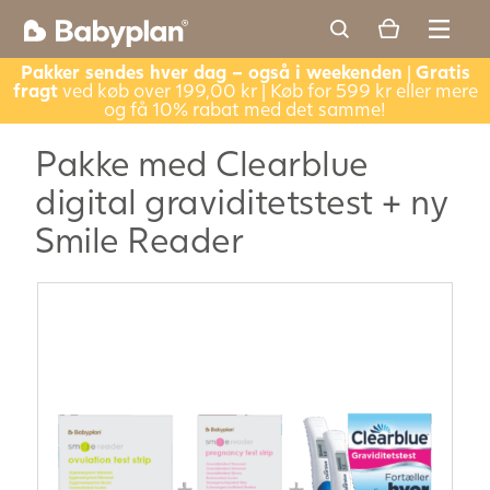
Pakker sendes hver dag – også i weekenden
|
Gratis
fragt
ved køb over 199,00 kr | Køb for 599 kr eller mere
og få 10% rabat med det samme!
Pakke med Clearblue
digital graviditetstest + ny
Smile Reader