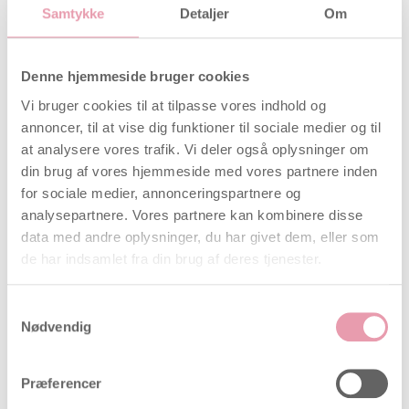
DualSense-teknologien kan hjælpe med at
Samtykke
Detaljer
Om
forhindre falsk positive resultater hos et meget
lille antal kvinder, som ikke er gravide, men som
kan have lave niveauer af hCG i urinen
Denne hjemmeside bruger cookies
Floodguard™-teknologien hjælper med at
Vi bruger cookies til at tilpasse vores indhold og
reducere brugerfejl og giver et tydeligt
annoncer, til at vise dig funktioner til sociale medier og til
resultatvindue samt nem anvendelse
at analysere vores trafik. Vi deler også oplysninger om
din brug af vores hjemmeside med vores partnere inden
Hvor tidligt kan jeg teste?
for sociale medier, annonceringspartnere og
analysepartnere. Vores partnere kan kombinere disse
Du kan teste op til 6 dage før udebleven
data med andre oplysninger, du har givet dem, eller som
menstruation
(5 dage før forventet menstruation).
de har indsamlet fra din brug af deres tjenester.
I kliniske studier med tidlige graviditetstests gav
Clearblue følgende resultater:
Samtykkevalg
Nødvendig
Dage før udebleven
-1
-2
-3
-4
-5
-6
menstruation
>99
>99
>99
98
93
77
Påviste graviditeter
Præferencer
%
%
%
%
%
%