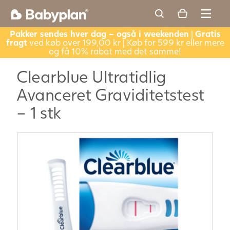
Pakker sendes hver dag – også i weekenden
|
Gratis
fragt
ved køb over 199,00 kr | Køb for 599 kr eller mere
og få 10% rabat med det samme!
Clearblue Ultratidlig
Avanceret Graviditetstest
– 1 stk