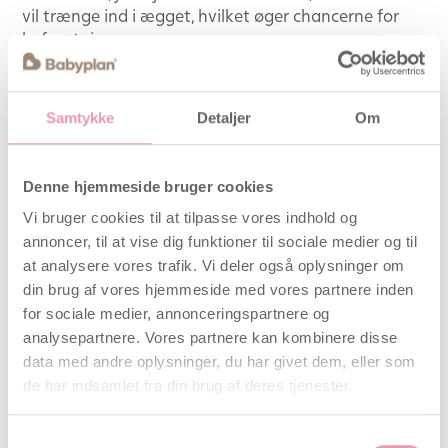
vil trænge ind i ægget, hvilket øger chancerne for
befrugtning.
Udviklet til at øge chancerne for undfangelse uden
at komme i vejen for intimiteten. Ferti Lily Babykop
Samtykke
Detaljer
Om
kan nemt bruges derhjemme, for at give dig større
kontrol over din fertilitet.
Denne hjemmeside bruger cookies
Hvordan bruges Ferti Lily – se
denne video
Vi bruger cookies til at tilpasse vores indhold og
annoncer, til at vise dig funktioner til sociale medier og til
Brug Ferti Lily Babykop i ægløsningsfasen af din
at analysere vores trafik. Vi deler også oplysninger om
menstruationscyklus. Ægløsningstests vil kunne
din brug af vores hjemmeside med vores partnere inden
hjælpe dig med at bestemme dagene i dine
for sociale medier, annonceringspartnere og
månedlige cyklusser med den højeste fertilitet.
analysepartnere. Vores partnere kan kombinere disse
data med andre oplysninger, du har givet dem, eller som
de har indsamlet fra din brug af deres tjenester.
Samtykkevalg