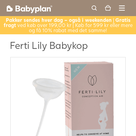
Pakker sendes hver dag – også i weekenden
|
Gratis
fragt
ved køb over 199,00 kr | Køb for 599 kr eller mere
og få 10% rabat med det samme!
Ferti Lily Babykop