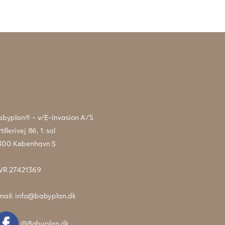
abyplan® - v/E-Invasion A/S
tillerivej 86, 1. sal
300 København S
VR 27421369
mail:
info@babyplan.dk
@Babyplan.dk