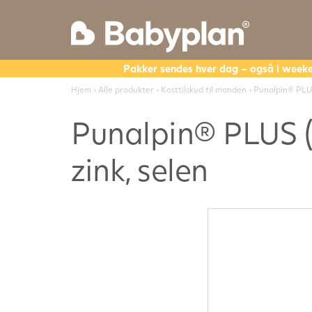
Pakker sendes hver dag – også i week
Hjem
›
Alle produkter
›
Kosttilskud til manden
› Punalpin® PLUS
Punalpin® PLUS (
zink, selen