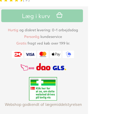
5.00
5
3
ud
af
baseret
Læg i kurv
på
kunde
anmeldelser
Hurtig
og diskret levering: 0-1 arbejdsdag
Personlig
kundeservice
Gratis
fragt ved køb over 199 kr.
Webshop godkendt af lægemiddelstyrelsen