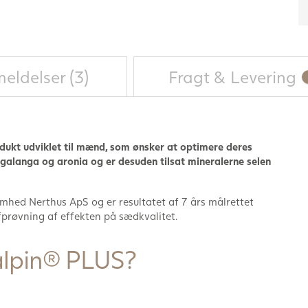
eldelser (3)
Fragt & Levering
odukt udviklet til mænd, som ønsker at optimere deres
galanga og aronia og er desuden tilsat mineralerne selen
hed Nerthus ApS og er resultatet af 7 års målrettet
fprøvning af effekten på sædkvalitet.
alpin® PLUS?