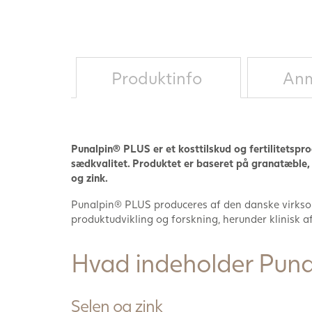
Produktinfo
Anm
Punalpin® PLUS er et kosttilskud og fertilitetspr
sædkvalitet. Produktet er baseret på granatæble, 
og zink.
Punalpin® PLUS produceres af den danske virksom
produktudvikling og forskning, herunder klinisk a
Hvad indeholder Pun
Selen og zink