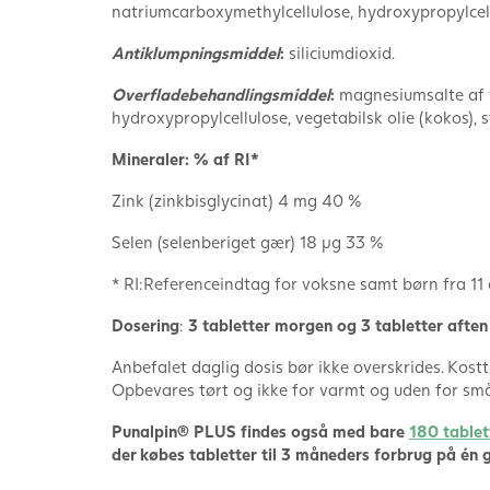
natriumcarboxymethylcellulose, hydroxypropylcel
Antiklumpningsmiddel
:
siliciumdioxid.
Overfladebehandlingsmiddel
:
magnesiumsalte af v
hydroxypropylcellulose, vegetabilsk olie (kokos), s
Mineraler: % af RI*
Zink (zinkbisglycinat) 4 mg 40 %
Selen (selenberiget gær) 18 µg 33 %
* RI:Referenceindtag for voksne samt børn fra 11 
Dosering
:
3 tabletter morgen og 3 tabletter aften 
Anbefalet daglig dosis bør ikke overskrides. Kostti
Opbevares tørt og ikke for varmt og uden for sm
Punalpin® PLUS findes også med bare
180 tablet
der købes tabletter til 3 måneders forbrug på én 