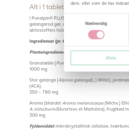
dem, eller som de har indsaml
Alt i 1 tablet
Samtykkevalg
I Punalpin® PLUS er alle ingredienser kombineret 
Nødvendig
galangarod gør, at ingredienserne kan kombineres
aktivstoffers holdbarhed.
Ingredienser (pr. 6 tabletter = daglig dosis)
Planteingredienser:
Afvis
Granatæble (
Punica granatum
L.), frugtekstrakt
1000 mg
Stor galanga (
Alpinia galanga
(L.) Willd.), jords
(ACA).
350 – 780 mg
Aronia (blandet
Aronia melanocarpa
(Michx.) Elli
A. mitschurinii
Skvortsov et Maitulina), frugtkød 
300 mg
Fyldemiddel:
mikrokrystallinsk cellulose, tværbu