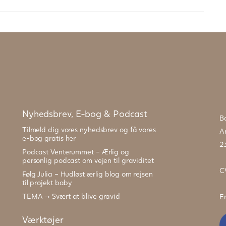
Nyhedsbrev, E-bog & Podcast
B
Tilmeld dig vores nyhedsbrev og få vores
Ar
e-bog gratis her
2
Podcast Venterummet – Ærlig og
personlig podcast om vejen til graviditet
C
Følg Julia – Hudløst ærlig blog om rejsen
til projekt baby
TEMA → Svært at blive gravid
E
Værktøjer