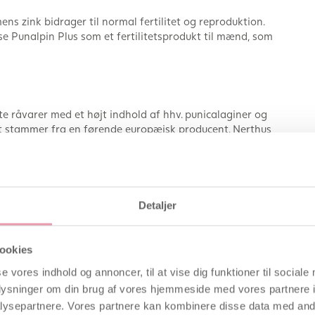
ens zink bidrager til normal fertilitet og reproduktion.
ise Punalpin Plus som et fertilitetsprodukt til mænd, som
 råvarer med et højt indhold af hhv. punicalaginer og
t stammer fra en førende europæisk producent. Nerthus
og har patenteret en metode, som sikrer at ACA bevares i
ærdig tablet. Granatæble og galanga findes i samme
 markørstoffer) som i det originale Punalpin®-produkt.
Detaljer
r, som er rige på antocyaniner. Planten stammer
ookies
anmark. Det tørrede aroniapulver i Punalpin® PLUS
f et mangeårigt forædlingsarbejde. Dette arbejde
se vores indhold og annoncer, til at vise dig funktioner til sociale
nske vildtyper, hvilket giver en unik sammensætning af
oplysninger om din brug af vores hjemmeside med vores partnere i
ysepartnere. Vores partnere kan kombinere disse data med andr