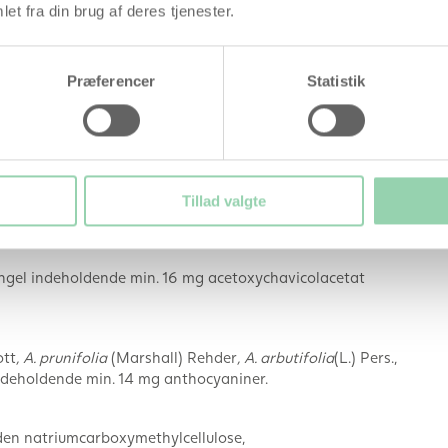
et fra din brug af deres tjenester.
i én tablet. Vores særlige patenterede forarbejdning af
Præferencer
Statistik
 i samme tablet, uden at det går ud over de enkelte
Tillad valgte
 indeholdende min. 300 mg punicalaginer.
tængel indeholdende min. 16 mg acetoxychavicolacetat
ott
, A. prunifolia
(Marshall) Rehder
, A. arbutifolia
(L.) Pers.,
indeholdende min. 14 mg anthocyaniner.
nden natriumcarboxymethylcellulose,