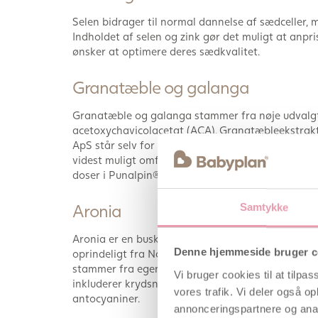
Selen bidrager til normal dannelse af sædceller, m
Indholdet af selen og zink gør det muligt at anpr
ønsker at optimere deres sædkvalitet.
Granatæble og galanga
Granatæble og galanga stammer fra nøje udvalgte
acetoxychavicolacetat (ACA). Granatæbleekstrak
ApS står selv for forarbejdningen af galangarod 
videst muligt omfang under produktion og som f
doser i Punalpin® PLUS (målt ud fra indholdet af
Aronia
Samtykke
Aronia er en busk med syrligt, mørkt violette bæ
Denne hjemmeside bruger c
oprindeligt fra Nordamerika, men trives godt i D
stammer fra egen gård i Lejre og er resultatet a
Vi bruger cookies til at tilpas
inkluderer krydsninger tilbage til de nordamerika
vores trafik. Vi deler også 
antocyaniner.
annonceringspartnere og anal