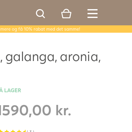
er mere og få 10% rabat med det samme!
 galanga, aronia,
Å LAGER
1590,00
kr.
(
3
)