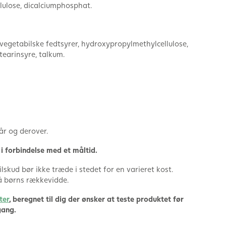
lulose, dicalciumphosphat.
egetabilske fedtsyrer, hydroxypropylmethylcellulose,
tearinsyre, talkum.
år og derover.
i forbindelse med et måltid.
lskud bør ikke træde i stedet for en varieret kost.
å børns rækkevidde.
ter
, beregnet til dig der ønsker at teste produktet før
gang.