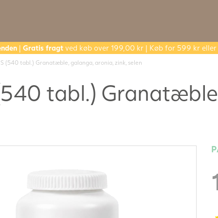
enden
|
Gratis fragt
ved køb over 199,00 kr | Køb for 599 kr ell
 (540 tabl.) Granatæble, galanga, aronia, zink, selen
540 tabl.) Granatæble,
P