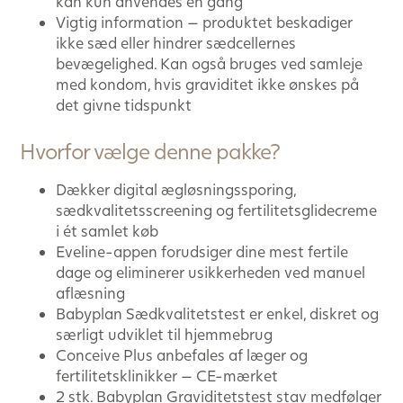
kan kun anvendes én gang
Vigtig information — produktet beskadiger
ikke sæd eller hindrer sædcellernes
bevægelighed. Kan også bruges ved samleje
med kondom, hvis graviditet ikke ønskes på
det givne tidspunkt
Hvorfor vælge denne pakke?
Dækker digital ægløsningssporing,
sædkvalitetsscreening og fertilitetsglidecreme
i ét samlet køb
Eveline-appen forudsiger dine mest fertile
dage og eliminerer usikkerheden ved manuel
aflæsning
Babyplan Sædkvalitetstest er enkel, diskret og
særligt udviklet til hjemmebrug
Conceive Plus anbefales af læger og
fertilitetsklinikker — CE-mærket
2 stk. Babyplan Graviditetstest stav medfølger