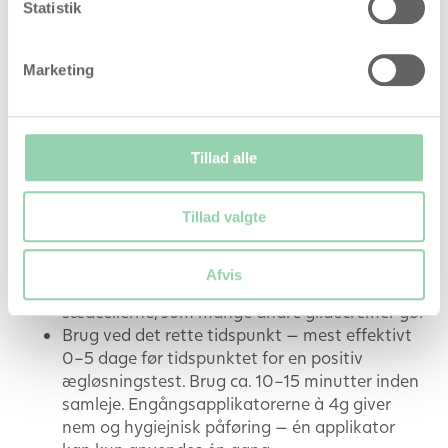
Statistik
Conceive Plus Fertilitetsglidecreme (8 x
4g) – skaber det rette miljø for
Marketing
sædcellerne
Anbefalet af læger og fertilitetsklinikker. CE-
mærket.
Tillad alle
Sædcelle-venlig formel — tilsat kalcium og
Tillad valgte
magnesium som forbedrer sædcellernes evne
til at bevæge sig og overleve inde i kvindens
krop. Kliniske undersøgelser har vist at
Afvis
produktet ikke danner den barriere for
sædcellerne, som mange andre glidecremer gør
Brug ved det rette tidspunkt — mest effektivt
0–5 dage før tidspunktet for en positiv
ægløsningstest. Brug ca. 10–15 minutter inden
samleje. Engångsapplikatorerne à 4g giver
nem og hygiejnisk påføring — én applikator