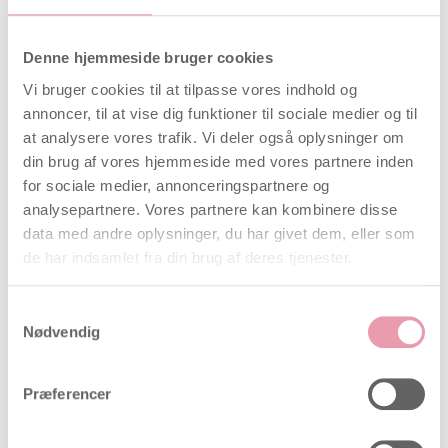
fertilitetsscreening til manden,
derhjemme
Denne hjemmeside bruger cookies
Et enkelt og privat første skridt til at få svar på hans
Vi bruger cookies til at tilpasse vores indhold og
fertilitet — uden at skulle booke en tid på klinikken.
annoncer, til at vise dig funktioner til sociale medier og til
Måler sædcellekoncentrationen mod WHO’s
at analysere vores trafik. Vi deler også oplysninger om
grænse — testen viser et positivt resultat, hvis
din brug af vores hjemmeside med vores partnere inden
sædcellekoncentrationen overstiger WHO’s
for sociale medier, annonceringspartnere og
fastsatte grænse på 15 millioner sædceller pr.
analysepartnere. Vores partnere kan kombinere disse
ml. Et negativt resultat indikerer nedsat eller
data med andre oplysninger, du har givet dem, eller som
lav sædkvalitet og anbefaler videre udredning
de har indsamlet fra din brug af deres tjenester.
Høj nøjagtighed — 100 % ved positivt resultat
og 98,7 % ved negativt resultat. Nem og
Samtykkevalg
diskret at udføre derhjemme
Nødvendig
Vigtig information — testen giver en indikation
af mængden af sædceller, men erstatter ikke
medicinsk professionel testning. Ved negativt
Præferencer
resultat anbefales en ny test efter 4–6 uger
samt kontakt til læge