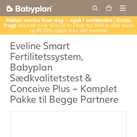
Pakker sendes hver dag – også i weekenden
|
Gratis
fragt
ved køb over 199,00 kr | Køb for 599 kr eller mere
og få 10% rabat med det samme!
Eveline Smart
Fertilitetssystem,
Babyplan
Sædkvalitetstest &
Conceive Plus – Komplet
Pakke til Begge Partnere