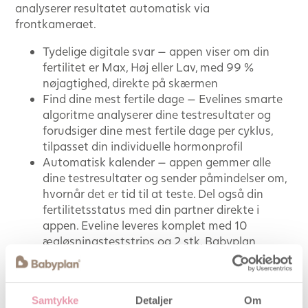
analyserer resultatet automatisk via
frontkameraet.
Tydelige digitale svar — appen viser om din
fertilitet er Max, Høj eller Lav, med 99 %
nøjagtighed, direkte på skærmen
Find dine mest fertile dage — Evelines smarte
algoritme analyserer dine testresultater og
forudsiger dine mest fertile dage per cyklus,
tilpasset din individuelle hormonprofil
Automatisk kalender — appen gemmer alle
dine testresultater og sender påmindelser om,
hvornår det er tid til at teste. Del også din
fertilitetsstatus med din partner direkte i
appen. Eveline leveres komplet med 10
ægløsningsteststrips og 2 stk. Babyplan
Graviditetstest stav
Babyplan Sædkvalitetstest – diskret
Samtykke
Detaljer
Om