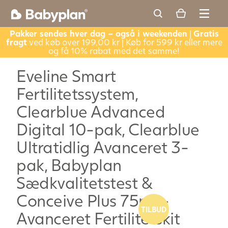
Pakker sendes hver dag – også i weekenden
|
Gratis
fragt
ved køb over 199,00 kr | Køb for 599 kr eller mere
og få 10% rabat med det samme!
Eveline Smart
Fertilitetssystem,
Clearblue Advanced
Digital 10-pak, Clearblue
Ultratidlig Avanceret 3-
pak, Babyplan
Sædkvalitetstest &
Conceive Plus 75ml –
TILBUD
Avanceret Fertilitetskit