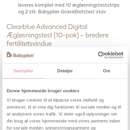
leveres komplet med 10 ægløsningsteststrips
og 2 stk. Babyplan Graviditetstest stav
Clearblue Advanced Digital
Ægløsningstest (10-pak) – bredere
fertilitetsvindue
Den eneste ægløsningstest der typisk forudsiger 4
eller flere frugtbare dage per cyklus.
Samtykke
Detaljer
Om
Sporer østrogen + LH — Høj fertilitet vises med
blinkende smiley, Maksimal fertilitet med
statisk smiley i 48 timer. Antallet af fertile
Denne hjemmeside bruger cookies
dage er personligt og varierer mellem cyklusser
Genanvendelig aflæsningsenhed — 10
Vi bruger cookies til at tilpasse vores indhold og
engangstestpenne og 1 aflæsningsenhed til
annoncer, til at vise dig funktioner til sociale medier og til
næste cyklus. Bemærk: fungerer kun med
at analysere vores trafik. Vi deler også oplysninger om
medfølgende testpenne. Hvis du registrerer 9
din brug af vores hjemmeside med vores partnere inden
eller flere dage med Høj fertilitet, er det
for sociale medier, annonceringspartnere og