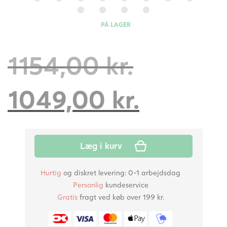
PÅ LAGER
Den
1154,00
kr.
oprindel
Den
1049,00
kr.
pris
aktuell
Læg i kurv
var:
pris
Hurtig
og diskret levering: 0-1 arbejdsdag
Personlig
kundeservice
1154,00
er:
Gratis
fragt ved køb over 199 kr.