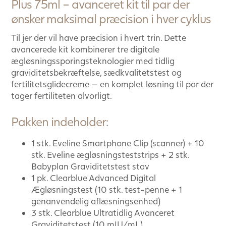
Plus 75ml – avanceret kit til par der
ønsker maksimal præcision i hver cyklus
Til jer der vil have præcision i hvert trin. Dette
avancerede kit kombinerer tre digitale
ægløsningssporingsteknologier med tidlig
graviditetsbekræftelse, sædkvalitetstest og
fertilitetsglidecreme — en komplet løsning til par der
tager fertiliteten alvorligt.
Pakken indeholder:
1 stk. Eveline Smartphone Clip (scanner) + 10
stk. Eveline ægløsningsteststrips + 2 stk.
Babyplan Graviditetstest stav
1 pk. Clearblue Advanced Digital
Ægløsningstest (10 stk. test-penne + 1
genanvendelig aflæsningsenhed)
3 stk. Clearblue Ultratidlig Avanceret
Graviditetstest (10 mIU/mL)