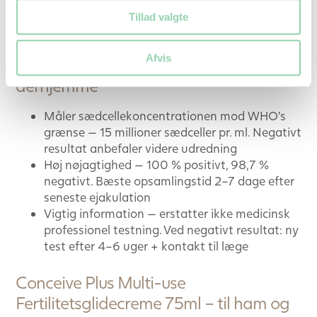
nøjagtig fra forventet menstruation
Tillad valgte
Babyplan Sædkvalitetstest – diskret
Afvis
fertilitetsscreening til manden,
derhjemme
Måler sædcellekoncentrationen mod WHO’s
grænse — 15 millioner sædceller pr. ml. Negativt
resultat anbefaler videre udredning
Høj nøjagtighed — 100 % positivt, 98,7 %
negativt. Bæste opsamlingstid 2–7 dage efter
seneste ejakulation
Vigtig information — erstatter ikke medicinsk
professionel testning. Ved negativt resultat: ny
test efter 4–6 uger + kontakt til læge
Conceive Plus Multi-use
Fertilitetsglidecreme 75ml – til ham og