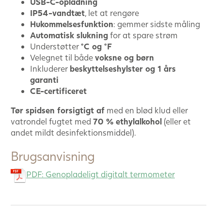
USB-C-opladning
IP54-vandtæt
, let at rengøre
Hukommelsesfunktion
: gemmer sidste måling
Automatisk slukning
for at spare strøm
Understøtter
°C og °F
Velegnet til både
voksne og børn
Inkluderer
beskyttelseshylster og 1 års
garanti
CE-certificeret
Tør spidsen forsigtigt af
med en blød klud eller
vatrondel fugtet med
70 % ethylalkohol
(eller et
andet mildt desinfektionsmiddel).
Brugsanvisning
PDF: Genopladeligt digitalt termometer