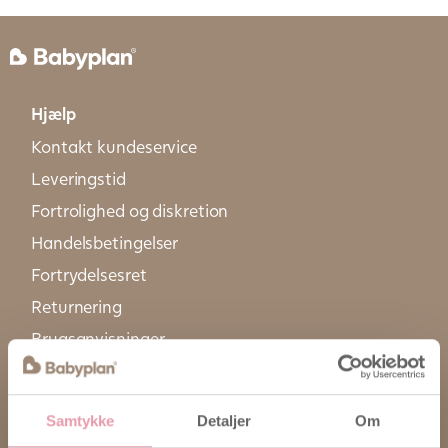
Hjælp
Kontakt kundeservice
Leveringstid
Fortrolighed og diskretion
Handelsbetingelser
Fortrydelsesret
Returnering
Brugsanvisninger
FAQ
Persondatapolitik
Samtykke
Detaljer
Om
Information om brug af cookies