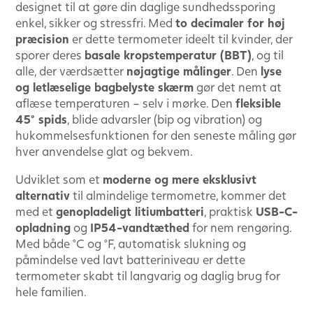
designet til at gøre din daglige sundhedssporing
enkel, sikker og stressfri. Med
to decimaler for høj
præcision
er dette termometer ideelt til kvinder, der
sporer deres
basale kropstemperatur (BBT)
, og til
alle, der værdsætter
nøjagtige målinger
. Den
lyse
og letlæselige bagbelyste skærm
gør det nemt at
aflæse temperaturen – selv i mørke. Den
fleksible
45° spids
, blide advarsler (bip og vibration) og
hukommelsesfunktionen for den seneste måling gør
hver anvendelse glat og bekvem.
Udviklet som et
moderne og mere eksklusivt
alternativ
til almindelige termometre, kommer det
med et
genopladeligt litiumbatteri
, praktisk
USB-C-
opladning
og
IP54-vandtæthed
for nem rengøring.
Med både °C og °F, automatisk slukning og
påmindelse ved lavt batteriniveau er dette
termometer skabt til langvarig og daglig brug for
hele familien.