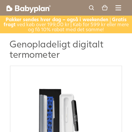
Pakker sendes hver dag – også i weekenden
|
Gratis
fragt
ved køb over 199,00 kr | Køb for 599 kr eller mere
og få 10% rabat med det samme!
Genopladeligt digitalt
termometer