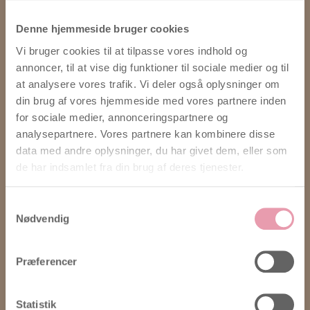
Denne hjemmeside bruger cookies
Nyhedsbrev, E-bog & Podcast
Vi bruger cookies til at tilpasse vores indhold og
Tilmeld dig vores nyhedsbrev og få
annoncer, til at vise dig funktioner til sociale medier og til
vores e-bog gratis her
at analysere vores trafik. Vi deler også oplysninger om
Podcast Venterummet – Ærlig og
din brug af vores hjemmeside med vores partnere inden
for sociale medier, annonceringspartnere og
personlig podcast om vejen til
analysepartnere. Vores partnere kan kombinere disse
graviditet
data med andre oplysninger, du har givet dem, eller som
Følg Julia – Hudløst ærlig blog om
de har indsamlet fra din brug af deres tjenester.
rejsen til projekt baby
Samtykkevalg
TEMA → Svært at blive gravid
Nødvendig
Værktøjer
Ægløsningsberegner
Præferencer
Basal temperaturmetoden (BBT)
Online Graviditetstest
Statistik