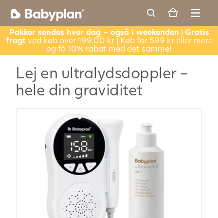
Pakker sendes hver dag – også i weekenden
|
Gratis
fragt
ved køb over 199,00 kr | Køb for 599 kr eller mere
og få 10% rabat med det samme!
Lej en ultralydsdoppler –
hele din graviditet