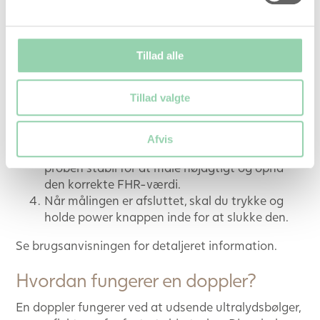
position med hænderne. Påfør en passende
mængde ultralydskoblingsmiddel/gel på
probens akustiske overflade; sæt probens
akustiske overflade til den gravide kvindes
Tillad alle
mave, og bevæg proben langsomt for at opnå
et optimalt lydsignal. Juster lydstyrken efter
Tillad valgte
behov.
Når du har hørt tydelig og regelmæssig
fosterhjertelyd, vises et blinkende
Afvis
fosterhjertesymbol på skærmen. Hold venligst
proben stabil for at måle nøjagtigt og opnå
den korrekte FHR-værdi.
Når målingen er afsluttet, skal du trykke og
holde power knappen inde for at slukke den.
Se brugsanvisningen for detaljeret information.
Hvordan fungerer en doppler?
En doppler fungerer ved at udsende ultralydsbølger,