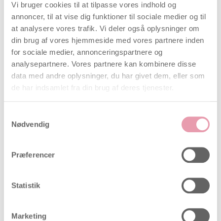
Vi bruger cookies til at tilpasse vores indhold og
CONTEC 10A Pocket Fetal Doppler med probe
annoncer, til at vise dig funktioner til sociale medier og til
(kan ikke frakobles)
at analysere vores trafik. Vi deler også oplysninger om
Batterier (2 x AA batterier)
din brug af vores hjemmeside med vores partnere inden
Ultralydsgel (250 ml)
for sociale medier, annonceringspartnere og
Brugsanvisning
analysepartnere. Vores partnere kan kombinere disse
data med andre oplysninger, du har givet dem, eller som
Denne enhed kan registrere fosterets hjertelyd for
de har indsamlet fra din brug af deres tjenester.
fostre over 12 uger.
Bemærk: Da hver persons fysik er forskellig, vil den
Samtykkevalg
graviditetsuge, hvor fostrets hjertelyd kan
Nødvendig
registreres, være forskellig.
Sådan bruges doppleren?
Præferencer
Opstart, tryk på power knappen for at tænde
Statistik
for enheden.
Find den optimale position til registrering af
fosterets hjertefrekvens ved at føle fosterets
Marketing