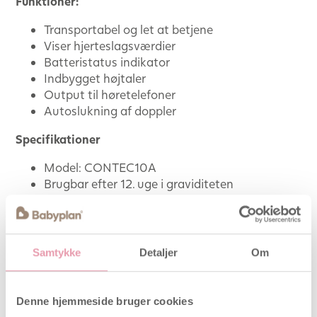
Funktioner:
Transportabel og let at betjene
Viser hjerteslagsværdier
Batteristatus indikator
Indbygget højtaler
Output til høretelefoner
Autoslukning af doppler
Specifikationer
Model: CONTEC10A
Brugbar efter 12. uge i graviditeten
Probe: 3.0 MHz
LED display
Fysisk størrelse: 157mm x 99mm x 27mm
Vægt: 207 g inkl. batterier
Samtykke
Detaljer
Om
FHR: 50~240 BPM (hjerteslag per minut)
Præcision: ±2 BPM
Denne hjemmeside bruger cookies
Pakken indeholder: