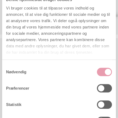
den.
Vi bruger cookies til at tilpasse vores indhold og
Nu med 90 stk. i pakken.
annoncer, til at vise dig funktioner til sociale medier og til
at analysere vores trafik. Vi deler også oplysninger om
Bestil her
din brug af vores hjemmeside med vores partnere inden
for sociale medier, annonceringspartnere og
analysepartnere. Vores partnere kan kombinere disse
Babyplan
data med andre oplysninger, du har givet dem, eller som
sædkvalitetstest
de har indsamlet fra din brug af deres tjenester.
Denne sædkvalitetstest er en
såkaldt screeningstest og kan
Samtykkevalg
Nødvendig
enkelt analysere om manden
har en tilstrækkeligt med
sædceller pr. milliliter sæd.
Præferencer
Se instruktionsvideo her
Statistik
Bestil her