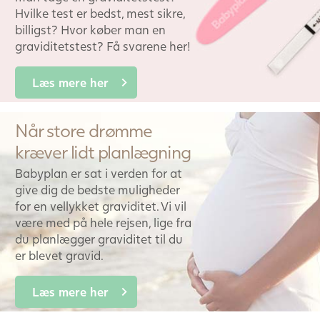
Hvilke test er bedst, mest sikre,
billigst? Hvor køber man en
graviditetstest? Få svarene her!
Læs mere her
Når store drømme
kræver lidt planlægning
Babyplan er sat i verden for at
give dig de bedste muligheder
for en vellykket graviditet. Vi vil
være med på hele rejsen, lige fra
du planlægger graviditet til du
er blevet gravid.
Læs mere her