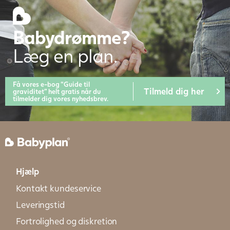
Babydrømme?
Læg en plan.
Få vores e-bog “Guide til
Tilmeld dig her
graviditet” helt gratis når du
tilmelder dig vores nyhedsbrev.
Hjælp
Kontakt kundeservice
Leveringstid
Fortrolighed og diskretion