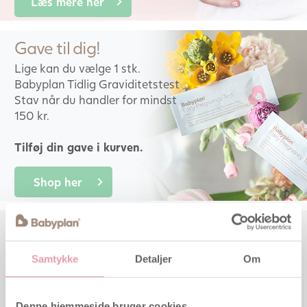
Læs mere her
Gave til dig!
Lige kan du vælge 1 stk.
Babyplan Tidlig Graviditetstest
Stav når du handler for mindst
150 kr.
Tilføj din gave i kurven.
Shop her
Har du husket folsyre?
Sundhedsstyrelsen anbefaler
Samtykke
Detaljer
Om
400 mikrogram folsyre dagligt
fra cirka tre måneder før
graviditeten til 12 uger henne i
Denne hjemmeside bruger cookies