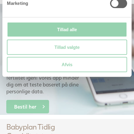
Marketing
Eveline ægløsningstest
med app
En nem og hygiejnisk
Tillad alle
ægløsningstest af høj kvalitet
med en tilhørende smart app
Tillad valgte
designet til at gøre det lettere
at identificere dine mest
frugtbare dage i hver cyklus. Gå
Afvis
aldrig glip af en dag med Høj
fertilitet igen! Vores app minder
dig om at teste baseret på dine
personlige data.
Bestil her
Babyplan Tidlig