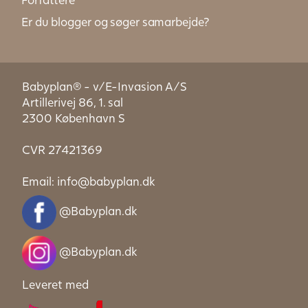
Er du blogger og søger samarbejde?
Babyplan® - v/E-Invasion A/S
Artillerivej 86, 1. sal
2300 København S
CVR 27421369
Email:
info@babyplan.dk
@Babyplan.dk
@Babyplan.dk
Leveret med