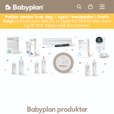
Pakker sendes hver dag – også i weekenden
|
Gratis
fragt
ved køb over 199,00 kr | Køb for 599 kr eller mere
og få 10% rabat med det samme!
Babyplan produkter