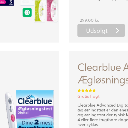
299,00
kr.
Udsolgt
Clearblue 
Ægløsnings
Gratis fragt
Vurderet
4.82
ud af 5
Clearblue Advanced Digita
ægløsningstest er den enes
ægløsningstest der typisk f
4 eller flere frugtbare dag
hver cyklus.