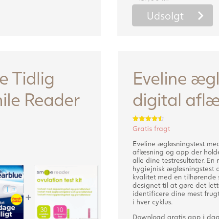
Udsolgt
 Tidlig
Eveline æg
mile Reader
digital aflæ
Gratis fragt
Vurderet
4.50
ud af 5
Eveline ægløsningstest med
aflæsning og app der holde
alle dine testresultater. En
hygiejnisk ægløsningstest a
kvalitet med en tilhørende
designet til at gøre det let
identificere dine mest fru
i hver cyklus.
Download gratis app i dag