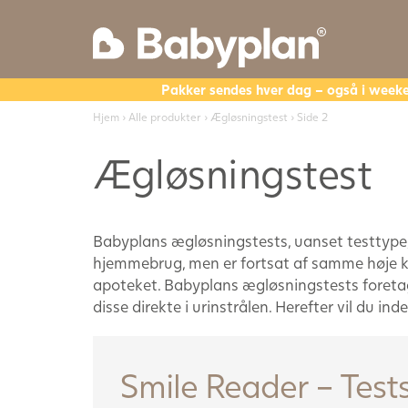
Pakker sendes hver dag – også i week
Hjem
›
Alle produkter
›
Ægløsningstest
› Side 2
Ægløsningstest
Babyplans ægløsningstests, uanset testtype, 
hjemmebrug, men er fortsat af samme høje kv
apoteket. Babyplans ægløsningstests foretages
disse direkte i urinstrålen. Herefter vil du in
Smile Reader – Tes