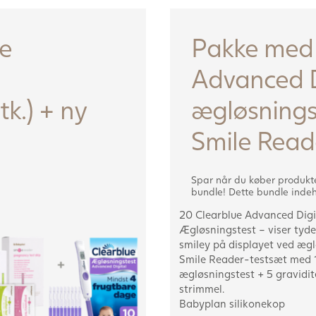
e
Pakke med 
Advanced D
tk.) + ny
ægløsningst
Smile Read
Spar når du køber produkte
bundle! Dette bundle indeh
20 Clearblue Advanced Digi
Ægløsningstest – viser tyde
smiley på displayet ved ægl
Smile Reader-testsæt med 
ægløsningstest + 5 gravidit
strimmel.
Babyplan silikonekop