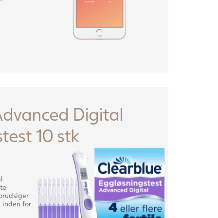
Advanced Digital
test 10 stk
l
te
orudsiger
e inden for