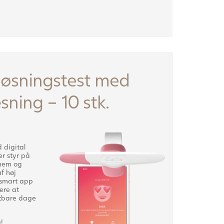
løsningstest med
sning – 10 stk.
 digital
r styr på
 nem og
f høj
 smart app
tere at
gtbare dage
!