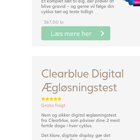
Et komplet sæt til dig, der prøver at
blive gravid – og gerne vil følge din
cyklus tæt og teste tidligt.
367,00
kr.
Læs mere her
Clearblue Digital
Ægløsningstest
Gratis fragt
Vurderet
4.75
ud af 5
Nem og sikker digital ægløsningstest
fra Clearblue, som påviser dine 2 mest
fertile dage i hver cyklus.
Det klare, digitale display gør det