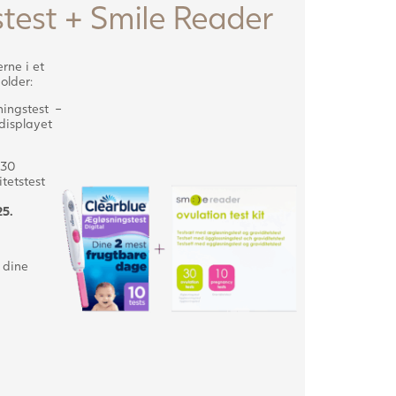
test + Smile Reader
rne i et
older:
ningstest –
 displayet
 30
tetstest
25.
 dine