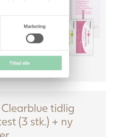
ningstest
tetstest
Marketing
æsning af
pen
Tillad alle
Clearblue tidlig
est (3 stk.) + ny
er