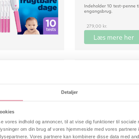
Indeholder 10 test-penne ti
engangsbrug.
279,00
kr.
Læs mere her
ue
Smile Read
abyplan
ægløsnings
Detaljer
st Stav
graviditets
TILBUD
ookies
Find frem til dine mest fer
se vores indhold og annoncer, til at vise dig funktioner til sociale
med Smile Reader for Bab
oplysninger om din brug af vores hjemmeside med vores partnere i
Hvad indeholder pakken:
ysepartnere. Vores partnere kan kombinere disse data med andr