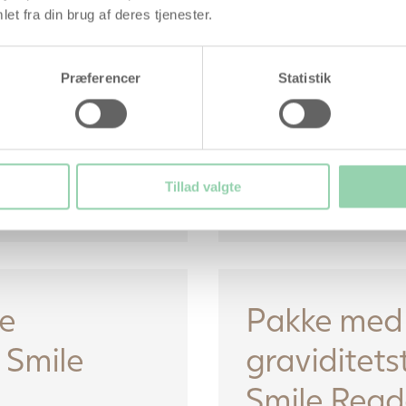
et fra din brug af deres tjenester.
10 stk. Smile Reader ægløs
strimmel
5 stk. Smile Reader gravidi
strimmel
Præferencer
Statistik
1 stk. Babyplan Silikonekop
Danske brugsanvisninger
Mulighed for at digital afl
test med Smile Reader ap
149,00
kr.
Tillad valgte
Læs mere her
e
Pakke med 
 Smile
graviditetst
Smile Read