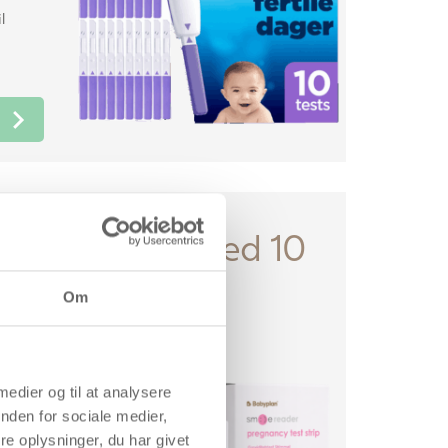
l
er – testsæt med 10
tests og 5
Om
tests
tile dage
 medier og til at analysere
yplan.
nden for sociale medier,
e oplysninger, du har givet