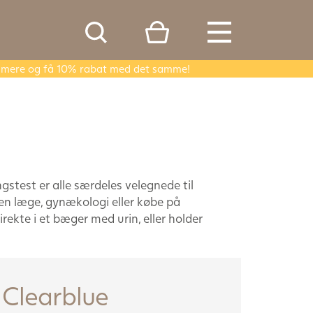
er mere og få 10% rabat med det samme!
stest er alle særdeles velegnede til
en læge, gynækologi eller købe på
ekte i et bæger med urin, eller holder
Clearblue