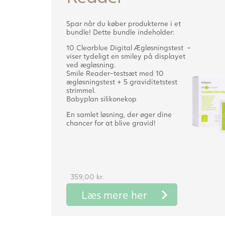
Spar når du køber produkterne i et
bundle! Dette bundle indeholder:
10 Clearblue Digital Ægløsningstest –
viser tydeligt en smiley på displayet
ved ægløsning.
Smile Reader-testsæt med 10
ægløsningstest + 5 graviditetstest
strimmel.
Babyplan silikonekop
En samlet løsning, der øger dine
chancer for at blive gravid!
359,00
kr.
Læs mere her