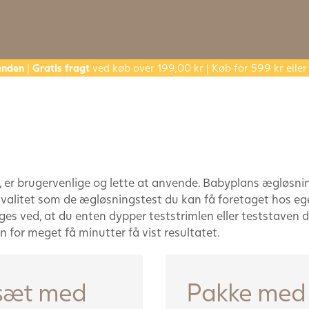
enden
|
Gratis fragt
ved køb over 199,00 kr | Køb for 599 kr ell
er brugervenlige og lette at anvende. Babyplans ægløsning
alitet som de ægløsningstest du kan få foretaget hos eg
 ved, at du enten dypper teststrimlen eller teststaven dir
den for meget få minutter få vist resultatet.
tsæt med
Pakke med 