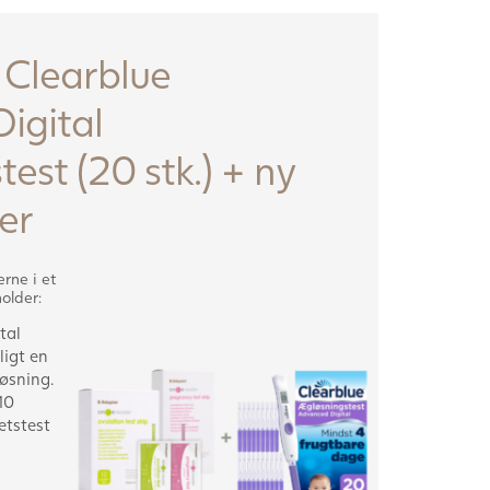
Clearblue
igital
est (20 stk.) + ny
er
rne i et
older:
tal
ligt en
øsning.
10
etstest