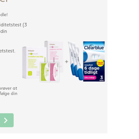
dle!
iditetstest (3
 din
etstest.
prøver at
følge din