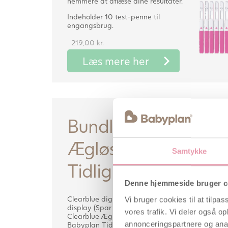
nemmere at aflæse dine resultater.
Indeholder 10 test-penne til
engangsbrug.
219,00
kr.
Læs mere her
Bundle med Clearbl
Ægløsningstest + B
Samtykke
Tidlig Graviditetste
Denne hjemmeside bruger c
Clearblue digital ægløsningstest med
Vi bruger cookies til at tilpas
display (Spar 48 kr.) Pakkens værdi:
vores trafik. Vi deler også 
Clearblue Ægløsningstest: 219 kr.
annonceringspartnere og anal
Babyplan Tidlig Graviditetstest Stav: