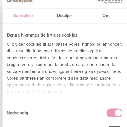
Det er helt normalt at de seksuelle
følelser ændrer sig for både mænd
og kvinder under og efter
Samtykke
Detaljer
Om
graviditeten. For nogle er der ingen
større forskel er i sexlivet, hvor det
for andre kan opleves som
Denne hjemmeside bruger cookies
belastende.
Vi bruger cookies til at tilpasse vores indhold og annoncer,
Klamydia under graviditet
til at vise dig funktioner til sociale medier og til at
Klamydia skyldes en bakterie, og
analysere vores trafik. Vi deler også oplysninger om din
smitter når slimhinder kommer i
brug af vores hjemmeside med vores partnere inden for
kontakt med hinanden, som for
sociale medier, annonceringspartnere og analysepartnere.
eksempel ved samleje uden kondom,
Vores partnere kan kombinere disse data med andre
eller under en fødsel. Læs om
oplysninger, du har givet dem, eller som de har indsamlet
klamydias indvirken under graviditet
fra din brug af deres tjenester.
her
Samtykkevalg
Nødvendig
Sundhed
Sol og graviditet