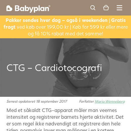
Pakker sendes hver dag – også i weekenden
|
Gratis
fragt
ved køb over 199,00 kr | Køb for 599 kr eller mere
og få 10% rabat med det samme!
CTG – Cardiotocografi
Senest opdateret 18 september 2017
Forfatter
Maria Wenneberg
Med et såkaldt CTG-apparat måler man veernes
intensitet og registrerer barnets hjerte aktivitet. Det
er som regel ikke nødvendigt at registrere den hele
tiden, normalvis laver man målinger i en kortere