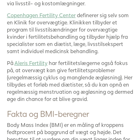
via livsstil- og kostomlægninger.
Copenhagen Fertility Center
definerer sig selv som
en Klinik for overvægtige. Klinikken tilbyder et
program til livsstilsændringer for overvægtige
kvinder i fertilitetsbehandling og tilbyder hjælp fra
specialister som en diætist, læge, livsstilsekspert
samt individuel medicinsk behandling.
På
Aleris Fertility
har fertilitetslægerne også fokus
på, at overvægt kan give fertilitetsproblemer
(uregelmæssig cyklus og manglende ægløsning). Her
tilbydes et forløb med diætister, så du kan opnå en
regelmæssig menstruation og ægløsning og dermed
øge din chance for at blive gravid.
Fakta og BMI-beregner
Body Mass Index (BMI) er en måling af kroppens
fedtprocent på baggrund af vægt og højde. Det
benyttes til at vurdere om din vægt ligger inden for