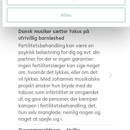
Vi forklarer årsagerne til en negativ
graviditetstest og giver råd til,
hvordan du bliver gravid næste
Afvis
måned.
Dansk musiker sætter fokus på
ufrivillig barnløshed
Fertilitetsbehandling kan være en
psykisk belastning for dig og evt. din
partner, for der er ingen garantier:
Ingen fertilitetslæger kan sige noget
om, hvornår det lykkes, eller om det
vil lykkes. Med Johannes musikalske
projekt ønsker hun bryde med de
tabuer, som infertilitet er omgærdet
af, og give de personer, der kæmper
kampen i fertilitetsbehandling, det,
hun selv manglede; nemlig nogen og
noget at spejle sig i.
Overgangsalderen – Hvilke