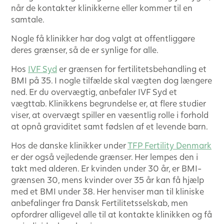
når de kontakter klinikkerne eller kommer til en
samtale.
Nogle få klinikker har dog valgt at offentliggøre
deres grænser, så de er synlige for alle.
Hos
IVF Syd
er grænsen for fertilitetsbehandling et
BMI på 35. I nogle tilfælde skal vægten dog længere
ned. Er du overvægtig, anbefaler IVF Syd et
vægttab. Klinikkens begrundelse er, at flere studier
viser, at overvægt spiller en væsentlig rolle i forhold
at opnå graviditet samt fødslen af et levende barn.
Hos de danske klinikker under
TFP Fertility Denmark
er der også vejledende grænser. Her lempes den i
takt med alderen. Er kvinden under 30 år, er BMI-
grænsen 30, mens kvinder over 35 år kan få hjælp
med et BMI under 38. Her henviser man til kliniske
anbefalinger fra Dansk Fertilitetsselskab, men
opfordrer alligevel alle til at kontakte klinikken og få