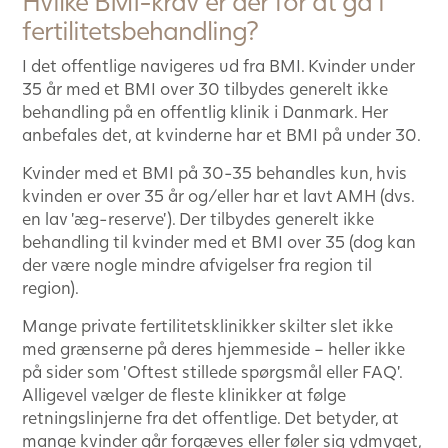
Hvilke BMI-krav er der for at gå i
fertilitetsbehandling?
I det offentlige navigeres ud fra BMI. Kvinder under
35 år med et BMI over 30 tilbydes generelt ikke
behandling på en offentlig klinik i Danmark. Her
anbefales det, at kvinderne har et BMI på under 30.
Kvinder med et BMI på 30-35 behandles kun, hvis
kvinden er over 35 år og/eller har et lavt AMH (dvs.
en lav ’æg-reserve’). Der tilbydes generelt ikke
behandling til kvinder med et BMI over 35 (dog kan
der være nogle mindre afvigelser fra region til
region).
Mange private fertilitetsklinikker skilter slet ikke
med grænserne på deres hjemmeside – heller ikke
på sider som ’Oftest stillede spørgsmål eller FAQ’.
Alligevel vælger de fleste klinikker at følge
retningslinjerne fra det offentlige. Det betyder, at
mange kvinder går forgæves eller føler sig ydmyget,