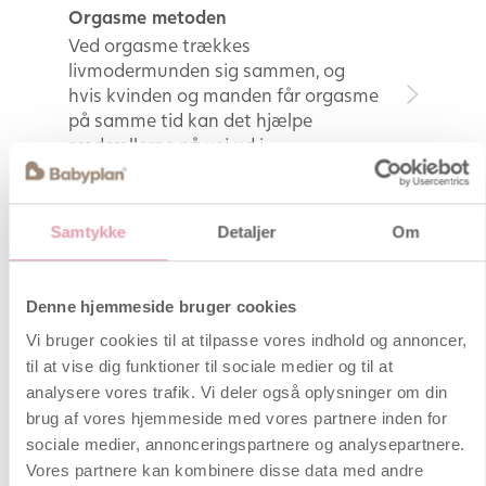
Orgasme metoden
Ved orgasme trækkes
livmodermunden sig sammen, og
hvis kvinden og manden får orgasme
på samme tid kan det hjælpe
sædcællerne på vej ud i
æggelederen.
Menstruationscyklus
Samtykke
Detaljer
Om
Her kan du blive klogere på din
menstruationscyklus. Få svar på
hvad menstruation er, hvad der kan
Denne hjemmeside bruger cookies
lindre menstruationssmerter og
meget mere.
Vi bruger cookies til at tilpasse vores indhold og annoncer,
til at vise dig funktioner til sociale medier og til at
Kalendermetoden
analysere vores trafik. Vi deler også oplysninger om din
Hvad indebærer kalendermetoden?
brug af vores hjemmeside med vores partnere inden for
Hvilke forberedelser kræves der
sociale medier, annonceringspartnere og analysepartnere.
inden man kan anvende
Vores partnere kan kombinere disse data med andre
kalendermetoden? Se her hvordan