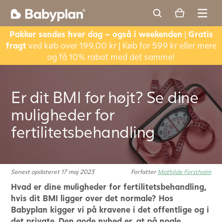
Pakker sendes hver dag – også i weekenden
|
Gratis
fragt
ved køb over 199,00 kr | Køb for 599 kr eller mere
og få 10% rabat med det samme!
Er dit BMI for højt? Se dine
muligheder for
fertilitetsbehandling
Senest opdateret 17 maj 2023
Forfatter
Mathilde Forstholm
Hvad er dine muligheder for fertilitetsbehandling,
hvis dit BMI ligger over det normale? Hos
Babyplan kigger vi på kravene i det offentlige og i
det private. Den gode nyhed er, at på nogle