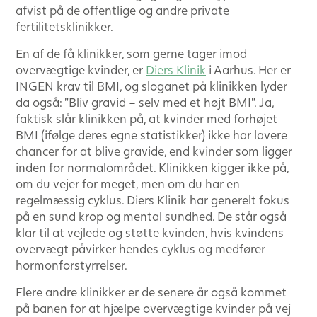
afvist på de offentlige og andre private
fertilitetsklinikker.
En af de få klinikker, som gerne tager imod
overvægtige kvinder, er
Diers Klinik
i Aarhus. Her er
INGEN krav til BMI, og sloganet på klinikken lyder
da også: ”Bliv gravid – selv med et højt BMI”. Ja,
faktisk slår klinikken på, at kvinder med forhøjet
BMI (ifølge deres egne statistikker) ikke har lavere
chancer for at blive gravide, end kvinder som ligger
inden for normalområdet. Klinikken kigger ikke på,
om du vejer for meget, men om du har en
regelmæssig cyklus. Diers Klinik har generelt fokus
på en sund krop og mental sundhed. De står også
klar til at vejlede og støtte kvinden, hvis kvindens
overvægt påvirker hendes cyklus og medfører
hormonforstyrrelser.
Flere andre klinikker er de senere år også kommet
på banen for at hjælpe overvægtige kvinder på vej