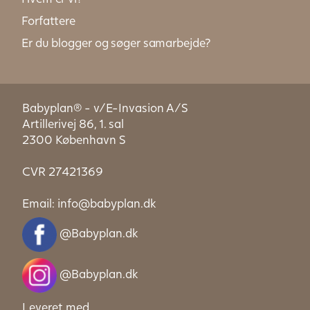
Forfattere
Er du blogger og søger samarbejde?
Babyplan® - v/E-Invasion A/S
Artillerivej 86, 1. sal
2300 København S
CVR 27421369
Email:
info@babyplan.dk
@Babyplan.dk
@Babyplan.dk
Leveret med