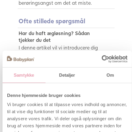
berøringsangst om det at miste.
Ofte stillede spørgsmål
Har du haft ægløsning? Sådan
tjekker du det
I denne artikel vil vi introducere dig
til en ny og vigtig fertilitetstest, som
du nemt kan tage derhjemme. Den
kaldes en PdG-test og anvendes
nogle dage efter en positiv
Samtykke
Detaljer
Om
ægløsningstest. Testen måler PdG i
din urin, hvilket kan bekræfte, om du
har haft ægløsning, og dermed om
Denne hjemmeside bruger cookies
du har en chance for at blive gravid i
Vi bruger cookies til at tilpasse vores indhold og annoncer,
denne cyklus. Kliniske studier viser,
til at vise dig funktioner til sociale medier og til at
at høje PdG-niveauer er forbundet
analysere vores trafik. Vi deler også oplysninger om din
med en 75% højere graviditetsrate.
brug af vores hjemmeside med vores partnere inden for
PdG er kort sagt limen, der får