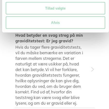
ægløsningstest? Hvis du før har
Tillad valgte
prøvet at tage en graviditetstest er
det slet ikke det samme resultat
man ser efter, når man aflæser en
Afvis
ægløsningstest. Læs mere her
Hvad betyder en svag streg på min
graviditetstest: Er jeg gravid?
Hvis du tager flere graviditetstests,
vil du måske bemærke en variation i
farven mellem stregerne. Det er
naturligt at være usikker på, hvad
det kan betyde. Vi vil her forklare,
hvordan graviditetstests fungerer,
hvilke oplysninger de kan give dig,
hvordan du ved, om du bruger dem
korrekt. Find ud af, hvorfor din
teststreg kan være svag eller blive
lysere, og om du er gravid eller ej.