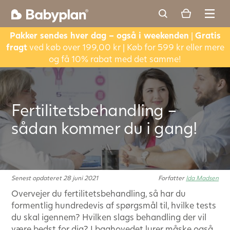
Pakker sendes hver dag – også i weekenden
|
Gratis
fragt
ved køb over 199,00 kr | Køb for 599 kr eller mere
og få 10% rabat med det samme!
Fertilitetsbehandling –
sådan kommer du i gang!
Senest opdateret 28 juni 2021
Forfatter
Ida Madsen
Overvejer du fertilitetsbehandling, så har du
formentlig hundredevis af spørgsmål til, hvilke tests
du skal igennem? Hvilken slags behandling der vil
være bedst for dig? I baghovedet lurer måske også