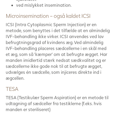
ved mislykket insemination.
Microinsemination – også kaldet ICSI
ICSI (Intra Cytoplasmic Sperm Injection) er en
metode, som benyttes i det tilfælde at en almindelig
IVF-behandling ikke virker. ICSI anvendes ved lav
befrugtningsgrad af kvindens æg. Ved almindelig
IVF-behandling placeres sædcellerne i en skål med
et æg, som så ’kæmper’ om at befrugte ægget. Har
manden imidlertid stærk nedsat sædkvalitet og er
sædcellerne ikke gode nok til at befrugte ægget,
udvælges én sædcelle, som injiceres direkte ind i
ægcellen.
TESA
TESA (Testikulær Sperm Aspiration) er en metode til
udtagning af sædceller fra testiklerne (f.eks. hvis
manden er steriliseret)