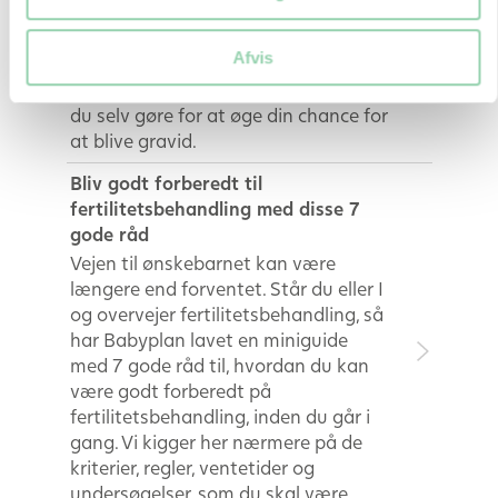
Hvor mange får
fertilitetsbehandling? Hvad er
Afvis
chancen for at blive gravid med
fertilitetsbehandling? Og hvad kan
du selv gøre for at øge din chance for
at blive gravid.
Bliv godt forberedt til
fertilitetsbehandling med disse 7
gode råd
Vejen til ønskebarnet kan være
længere end forventet. Står du eller I
og overvejer fertilitetsbehandling, så
har Babyplan lavet en miniguide
med 7 gode råd til, hvordan du kan
være godt forberedt på
fertilitetsbehandling, inden du går i
gang. Vi kigger her nærmere på de
kriterier, regler, ventetider og
undersøgelser, som du skal være