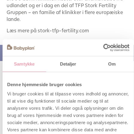
udlandet og er i dag en del af TFP Stork Fertility
Gruppen – en familie af klinikker i flere europæiske
lande.
Læs mere på stork-tfp-fertility.com
Relaterede artikler
Samtykke
Detaljer
Om
Guide til fertilitetsbehandling
Dansk musiker sætter fokus på
Denne hjemmeside bruger cookies
ufrivillig barnløshed
Vi bruger cookies til at tilpasse vores indhold og annoncer,
Fertilitetsbehandling kan være en
til at vise dig funktioner til sociale medier og til at
psykisk belastning for dig og evt. din
analysere vores trafik. Vi deler også oplysninger om din
partner, for der er ingen garantier:
brug af vores hjemmeside med vores partnere inden for
Ingen fertilitetslæger kan sige noget
om, hvornår det lykkes, eller om det
sociale medier, annonceringspartnere og analysepartnere.
vil lykkes. Med Johannes musikalske
Vores partnere kan kombinere disse data med andre