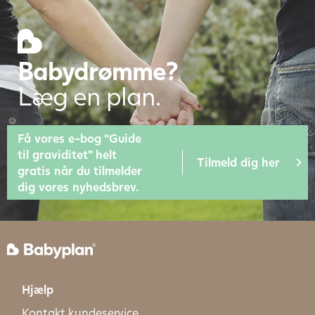
Babydrømme?
Læg en plan.
Få vores e-bog “Guide
til graviditet” helt
Tilmeld dig her
gratis når du tilmelder
dig vores nyhedsbrev.
Hjælp
Kontakt kundeservice