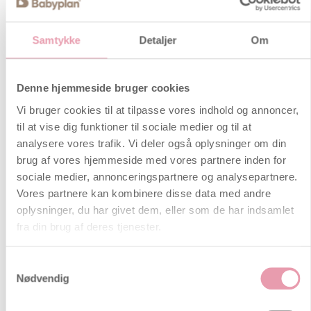
Babyens hjertelyd (puls)
Barnets hjertelyd er stadig kilde til
Samtykke
Detaljer
Om
uro og forvirring. Så vi vil forsøge at
svare på nogle af de mest stillede
spørgsmål.
Denne hjemmeside bruger cookies
CTG – Cardiotocografi
Vi bruger cookies til at tilpasse vores indhold og annoncer,
Med et såkaldt CTG-apparat måler
til at vise dig funktioner til sociale medier og til at
man veernes intensitet og registrerer
analysere vores trafik. Vi deler også oplysninger om din
barnets hjerte aktivitet. CTG
brug af vores hjemmeside med vores partnere inden for
anvendes normalvis før og under
sociale medier, annonceringspartnere og analysepartnere.
fødslen.
Vores partnere kan kombinere disse data med andre
oplysninger, du har givet dem, eller som de har indsamlet
fra din brug af deres tjenester.
Almindelige spørgsmål
Gratis babypakker 2023 – til de
Samtykkevalg
kære børn og deres forældre
Nødvendig
Nybagte og kommende forældre
mangler sjældent noget at bruge