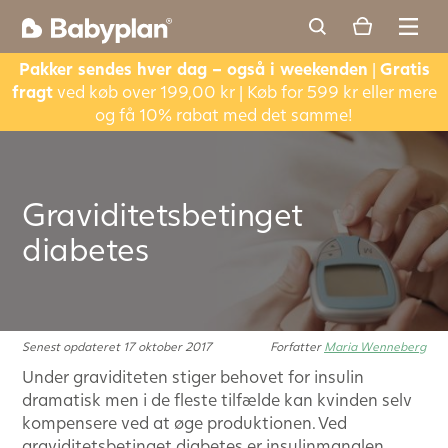
Pakker sendes hver dag – også i weekenden
|
Gratis
fragt
ved køb over 199,00 kr | Køb for 599 kr eller mere
og få 10% rabat med det samme!
Graviditetsbetinget
diabetes
Senest opdateret 17 oktober 2017
Forfatter
Maria Wenneberg
Under graviditeten stiger behovet for insulin
dramatisk men i de fleste tilfælde kan kvinden selv
kompensere ved at øge produktionen. Ved
graviditetsbetinget diabetes er insulinmanglen