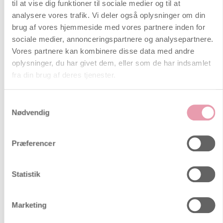
hun fødte sine tvillingedrenge alt, alt
til at vise dig funktioner til sociale medier og til at
for tidligt. Siden har sorgen og
analysere vores trafik. Vi deler også oplysninger om din
angsten for endnu en mislykket
brug af vores hjemmeside med vores partnere inden for
graviditet fulgt hende som en
sociale medier, annonceringspartnere og analysepartnere.
ufrivillig følgesvend. I dag ønsker hun
Vores partnere kan kombinere disse data med andre
større åbenhed og mindre
oplysninger, du har givet dem, eller som de har indsamlet
berøringsangst om det at miste.
fra din brug af deres tjenester.
Ofte stillede spørgsmål
Samtykkevalg
Nødvendig
Har du haft ægløsning? Sådan
tjekker du det
Præferencer
I denne artikel vil vi introducere dig
til en ny og vigtig fertilitetstest, som
du nemt kan tage derhjemme. Den
Statistik
kaldes en PdG-test og anvendes
nogle dage efter en positiv
ægløsningstest. Testen måler PdG i
Marketing
din urin, hvilket kan bekræfte, om du