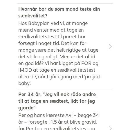
Hvornår bør du som mand teste din
sædkvalitet?
Hos Babyplan ved vi, at mange
mænd venter med at tage en
sædkvalitetstest til parret har
forsøgt i noget tid. Det kan for
mange være det helt rigtige at tage
det stille og roligt. Men er det altid
en god idé? Vi har kigget på FOR og
IMOD at tage en sædkvalitetstest
allerede, når I går i gang med ’projekt
baby’.
Per 34 år: ”Jeg vil nok råde andre
til at tage en sædtest, lidt før jeg
gjorde”
Per og hans kæreste Avi – begge 34
år – forsøgte i 1,5 år at blive gravid,
før Per tog en sædkvalitetstest og