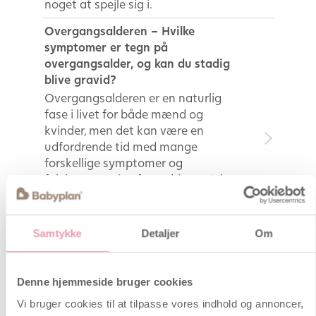
noget at spejle sig i.
Overgangsalderen – Hvilke
symptomer er tegn på
overgangsalder, og kan du stadig
blive gravid?
Overgangsalderen er en naturlig
fase i livet for både mænd og
kvinder, men det kan være en
udfordrende tid med mange
forskellige symptomer og
følelsesmæssige forandringer. I dette
blogindlæg vil vi nævne tegn på
overgangsalderen hos både mænd
og kvinder. Læs med og få tips til
Samtykke
Detaljer
Om
graviditet tæt på overgangsalderen.
Vicki blev mor og englemor på bare
Denne hjemmeside bruger cookies
to dage
Vicki Broch blev mor og englemor, da
Vi bruger cookies til at tilpasse vores indhold og annoncer,