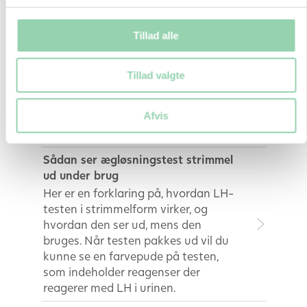
har haft ægløsning, og dermed om
du har en chance for at blive gravid i
Tillad alle
denne cyklus. Kliniske studier viser,
at høje PdG-niveauer er forbundet
med en 75% højere graviditetsrate.
Tillad valgte
PdG er kort sagt limen, der får
embryoet til at sætte sig fast. Læs
Afvis
videre for at finde ud af, hvordan den
kan hjælpe dig på din fertilitetsrejse!
Sådan ser ægløsningstest strimmel
ud under brug
Her er en forklaring på, hvordan LH-
testen i strimmelform virker, og
hvordan den ser ud, mens den
bruges. Når testen pakkes ud vil du
kunne se en farvepude på testen,
som indeholder reagenser der
reagerer med LH i urinen.