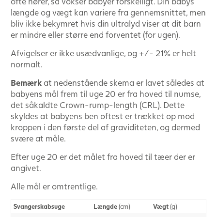
ofte hører, så vokser babyer forskelligt. Din babys
længde og vægt kan variere fra gennemsnittet, men
bliv ikke bekymret hvis din ultralyd viser at dit barn
er mindre eller større end forventet (for ugen).
Afvigelser er ikke usædvanlige, og +/- 21% er helt
normalt.
Bemærk
at nedenstående skema er lavet således at
babyens mål frem til uge 20 er fra hoved til numse,
det såkaldte Crown-rump-length (CRL). Dette
skyldes at babyens ben oftest er trækket op mod
kroppen i den første del af graviditeten, og dermed
svære at måle.
Efter uge 20 er det målet fra hoved til tæer der er
angivet.
Alle mål er omtrentlige.
Svangerskabsuge
Længde
(cm)
Vægt
(g)