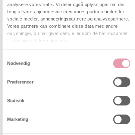
graviditetshormonerne, østrogen og
analysere vores trafik. Vi deler også oplysninger om din
progesteron medvirker til en forhøjet
brug af vores hjemmeside med vores partnere inden for
produktion af pigmentet melamin.
sociale medier, annonceringspartnere og analysepartnere.
Vores partnere kan kombinere disse data med andre
Menstruation selvom man er gravid
oplysninger, du har givet dem, eller som de har indsamlet
Det er muligt at få menstruation
fra din brug af deres tjenester.
selvom man er gravid, men det er
usædvanligt. Man plejer dog at sige
Samtykkevalg
at menstruationen er mere sparsom.
Nødvendig
Sex
Præferencer
Seksuelt overførte sygdomme
Man kan godt have seksuelt
Statistik
overførte sygdomme uden at det
mærkes, men flere af dem giver
symptomer såsom udflåd, kløe,
Marketing
vandladningsproblemer, sår og
vorter.