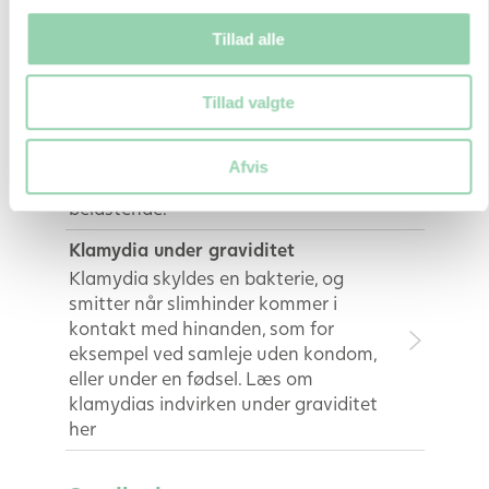
Sex under graviditeten
Tillad alle
Det er helt normalt at de seksuelle
følelser ændrer sig for både mænd
Tillad valgte
og kvinder under og efter
graviditeten. For nogle er der ingen
større forskel er i sexlivet, hvor det
Afvis
for andre kan opleves som
belastende.
Klamydia under graviditet
Klamydia skyldes en bakterie, og
smitter når slimhinder kommer i
kontakt med hinanden, som for
eksempel ved samleje uden kondom,
eller under en fødsel. Læs om
klamydias indvirken under graviditet
her