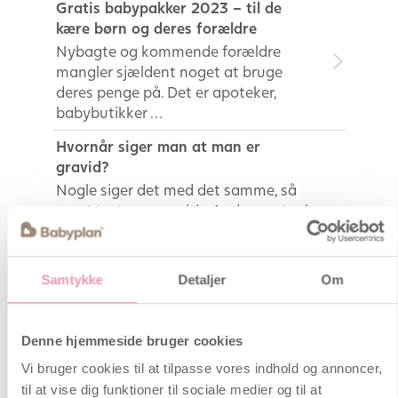
Gratis babypakker 2023 – til de
kære børn og deres forældre
Nybagte og kommende forældre
mangler sjældent noget at bruge
deres penge på. Det er apoteker,
babybutikker …
Hvornår siger man at man er
gravid?
Nogle siger det med det samme, så
snart testen er positiv. Andre venter i
nogle uger – til uge 6-7 og
graviditeten føles mere virkelig,
andre siger det når de nærmer sig
Samtykke
Detaljer
Om
uge 12-13 og den største risiko for
spontan abort er ovre.
Denne hjemmeside bruger cookies
Linea nigra – Pigmentstreg
Linea nigra betyder sort streg og
Vi bruger cookies til at tilpasse vores indhold og annoncer,
kommer under graviditeten når
til at vise dig funktioner til sociale medier og til at