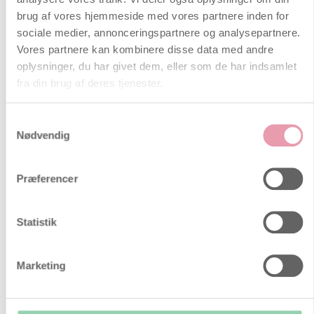
Nybagte og kommende forældre
brug af vores hjemmeside med vores partnere inden for
mangler sjældent noget at bruge
sociale medier, annonceringspartnere og analysepartnere.
deres penge på. Det er apoteker,
Vores partnere kan kombinere disse data med andre
babybutikker …
oplysninger, du har givet dem, eller som de har indsamlet
Hvornår siger man at man er
fra din brug af deres tjenester.
gravid?
Nogle siger det med det samme, så
Samtykkevalg
snart testen er positiv. Andre venter i
Nødvendig
nogle uger – til uge 6-7 og
graviditeten føles mere virkelig,
Præferencer
andre siger det når de nærmer sig
uge 12-13 og den største risiko for
spontan abort er ovre.
Statistik
Linea nigra – Pigmentstreg
Linea nigra betyder sort streg og
Marketing
kommer under graviditeten når
graviditetshormonerne, østrogen og
progesteron medvirker til en forhøjet