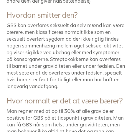
andre dem der giver halsbetændelse).
Hvordan smitter den?
GBS kan overføres seksuelt da selv mænd kan være
bærere, men klassificeres normalt ikke som en
seksuelt overført sygdom da der ikke rigtig findes
nogen sammenhæng mellem øget seksuel aktivitet
og viser sig ikke ved ubehag eller med symptomer
på kønsorganerne. Streptokokkerne kan overføres
til barnet under graviditeten eller under fødslen. Den
mest sete er at de overføres under fødslen, specielt
hvis barnet er født for tidligt eller man har haft en
langvarig vandafgang.
Hvor normalt er det at være bærer?
Man regner med at op til 30% af alle gravide er
positive for GBS på et tidspunkt i graviditeten. Man
kan få GBS når som helst under graviditeten, men
man behøver ikke altid at have det og man kan