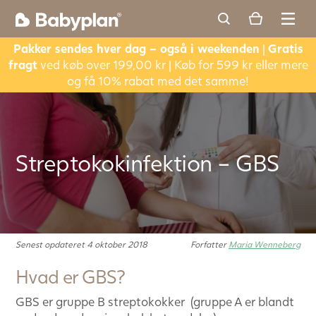
Pakker sendes hver dag – også i weekenden
|
Gratis
fragt
ved køb over 199,00 kr | Køb for 599 kr eller mere
og få 10% rabat med det samme!
Streptokokinfektion – GBS
Senest opdateret 4 oktober 2018
Forfatter
Maria Wenneberg
Hvad er GBS?
GBS er gruppe B streptokokker (gruppe A er blandt