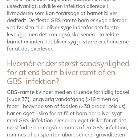
usædvanligt, udvikle en infektion allerede i
livmoderen som kan forårsage at barnet bliver
dødfødt. De fleste GBS ramte børn er syge allerede
ved fødslen eller bliver syge indenfor den første
leveuge, men det kan også ske senere. Jo ældre
barnet er inden det bliver syg jo større er chancerne
for at det overlever.
Hvornår er der størst sandsynlighed
for at ens barn bliver ramt af en
GBS-infektion?
GBS-ramte kvinder med en truende for tidlig fødsel
(<uge 37), langvarig vandafgang (>18 timer) og
feber i begyndelsen af fødslen (>38 grader celcius)
har en øget risiko for at få et barn der bliver sygt
med GBS-infektion. Der er en øget risiko for at det
næstfødte barn også rammes af en GBS-infektion,
rammes af en spontan abort senere i graviditeten