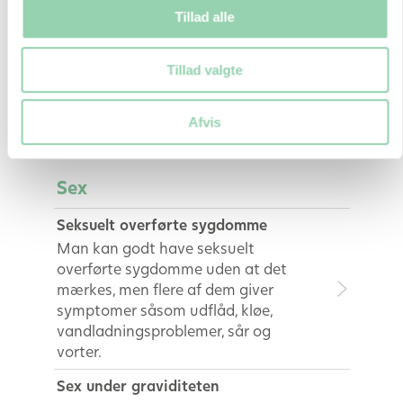
produktion af pigmentet melamin.
Tillad alle
Menstruation selvom man er gravid
Det er muligt at få menstruation
Tillad valgte
selvom man er gravid, men det er
usædvanligt. Man plejer dog at sige
Afvis
at menstruationen er mere sparsom.
Sex
Seksuelt overførte sygdomme
Man kan godt have seksuelt
overførte sygdomme uden at det
mærkes, men flere af dem giver
symptomer såsom udflåd, kløe,
vandladningsproblemer, sår og
vorter.
Sex under graviditeten