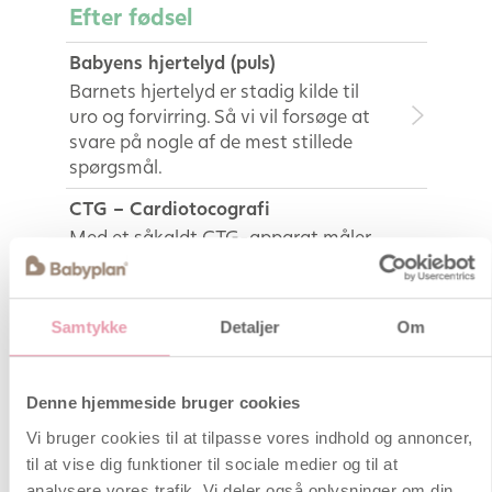
Efter fødsel
Babyens hjertelyd (puls)
Barnets hjertelyd er stadig kilde til
uro og forvirring. Så vi vil forsøge at
svare på nogle af de mest stillede
spørgsmål.
CTG – Cardiotocografi
Med et såkaldt CTG-apparat måler
man veernes intensitet og registrerer
barnets hjerte aktivitet. CTG
anvendes normalvis før og under
Samtykke
Detaljer
Om
fødslen.
Almindelige spørgsmål
Denne hjemmeside bruger cookies
Vi bruger cookies til at tilpasse vores indhold og annoncer,
Gratis babypakker 2023 – til de
til at vise dig funktioner til sociale medier og til at
kære børn og deres forældre
analysere vores trafik. Vi deler også oplysninger om din