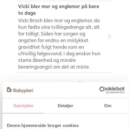
Vicki blev mor og englemor på bare
to dage
Vicki Broch blev mor og englemor, da
hun fødte sine tvillingedrenge alt, alt
for tidligt. Siden har sorgen og
angsten for endnu en mislykket
graviditet fulgt hende som en
ufrivillig følgesvend. I dag ønsker hun
større åbenhed og mindre
berøringsangst om det at miste.
Ofte stillede spørgsmål
Har du haft ægløsning? Sådan
tjekker du det
Samtykke
Detaljer
Om
I denne artikel vil vi introducere dig
til en ny og vigtig fertilitetstest, som
du nemt kan tage derhjemme. Den
Denne hjemmeside bruger cookies