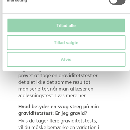
kunne se en farvepude på testen,
som indeholder reagenser der
reagerer med LH i urinen.
Tillad alle
Svag streg på ægløsningstesten.
Hvornår er den positiv?
Ægløsningstests er yderst nyttige
Tillad valgte
værktøjer til at hjælpe dig på din
rejse mod at blive gravid, men
Afvis
hvordan aflæser du en
ægløsningstest? Hvis du før har
prøvet at tage en graviditetstest er
det slet ikke det samme resultat
man ser efter, når man aflæser en
ægløsningstest. Læs mere her
Hvad betyder en svag streg på min
graviditetstest: Er jeg gravid?
Hvis du tager flere graviditetstests,
vil du måske bemærke en variation i