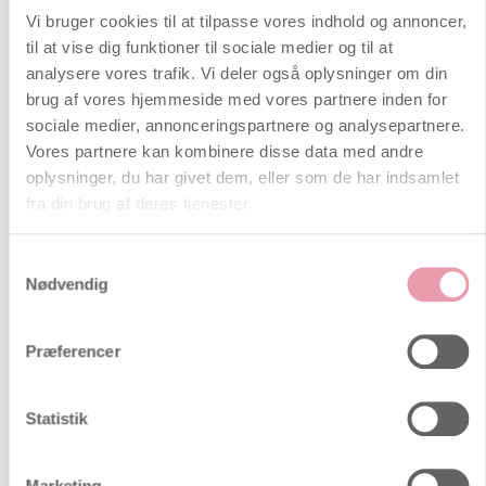
kaldes en PdG-test og anvendes
Vi bruger cookies til at tilpasse vores indhold og annoncer,
nogle dage efter en positiv
til at vise dig funktioner til sociale medier og til at
ægløsningstest. Testen måler PdG i
analysere vores trafik. Vi deler også oplysninger om din
din urin, hvilket kan bekræfte, om du
brug af vores hjemmeside med vores partnere inden for
har haft ægløsning, og dermed om
sociale medier, annonceringspartnere og analysepartnere.
du har en chance for at blive gravid i
Vores partnere kan kombinere disse data med andre
denne cyklus. Kliniske studier viser,
at høje PdG-niveauer er forbundet
oplysninger, du har givet dem, eller som de har indsamlet
med en 75% højere graviditetsrate.
fra din brug af deres tjenester.
PdG er kort sagt limen, der får
embryoet til at sætte sig fast. Læs
Samtykkevalg
videre for at finde ud af, hvordan den
Nødvendig
kan hjælpe dig på din fertilitetsrejse!
Sådan ser ægløsningstest strimmel
Præferencer
ud under brug
Her er en forklaring på, hvordan LH-
Statistik
testen i strimmelform virker, og
hvordan den ser ud, mens den
bruges. Når testen pakkes ud vil du
Marketing