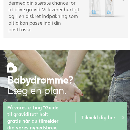
dermed din største chance for
at blive gravid. Vi leverer hurtigt
og i en diskret indpakning som
altid kan passe ind i din
postkasse.
Babydrømme?
Læg en plan.
Få vores e-bog “Guide
til graviditet” helt
Tilmeld dig her
gratis når du tilmelder
dig vores nyhedsbrev.