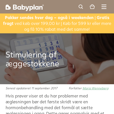
Pakker sendes hver dag – også i weekenden
|
Gratis
fragt
ved køb over 199,00 kr | Køb for 599 kr eller mere
og få 10% rabat med det samme!
Stimulering af
æggestokkene
Senest opdateret 11 september 2017
Forfatter
Maria Wenneberg
Hvis prøver viser at du har problemer med
ægløsningen bør det første skridt være en
hormonbehandling med det formål at sætte
ægløsningen i gang. Dette gøres normalvis med et