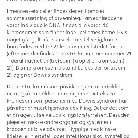
I menneskets celler findes der en komplet
sammensætning af arveanlæg. I arveanlæggene,
vores individuelle DNA, findes alle vores 46
kromosomer, som findes inde i cellernes kerne. Hvis
noget går galt når kønscellerne deler sig, kan et
barn fødes med tre 21 kromosomer istedet for to
(eftersom der findes et ekstra kromosom nummer 21
– deraf navnet tri (tre) somi (krop eller kromosom)
21). Denne kromosomtilstand kaldes derfor trisomi
21 og giver Downs syndrom.
Det ekstra kromosom påvirker hjernens udvikling,
men også en række andre organer. Det ekstra
kromosom som personer med Downs syndrom har
påvirker primært hjernens udvikling. Det er det som
er årsagen til selve udviklingsforstyrrelsen. Desuden
plejer en række andre organer og systemer i
kroppen at blive påvirket. Hyppige medicinske
lidelser er hjertefejl, øget infektionsrisiko, synsfejl og