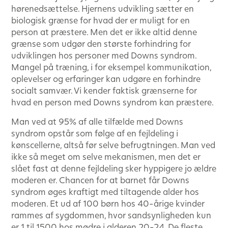
hørenedsættelse. Hjernens udvikling sætter en
biologisk grænse for hvad der er muligt for en
person at præstere. Men det er ikke altid denne
grænse som udgør den største forhindring for
udviklingen hos personer med Downs syndrom.
Mangel på træning, i for eksempel kommunikation,
oplevelser og erfaringer kan udgøre en forhindre
socialt samvær. Vi kender faktisk grænserne for
hvad en person med Downs syndrom kan præstere.
Man ved at 95% af alle tilfælde med Downs
syndrom opstår som følge af en fejldeling i
kønscellerne, altså før selve befrugtningen. Man ved
ikke så meget om selve mekanismen, men det er
slået fast at denne fejldeling sker hyppigere jo ældre
moderen er. Chancen for at barnet får Downs
syndrom øges kraftigt med tiltagende alder hos
moderen. Et ud af 100 børn hos 40-årige kvinder
rammes af sygdommen, hvor sandsynligheden kun
er 1 til 1500 hos mødre i alderen 20-24. De fleste