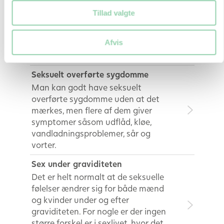
usædvanligt. Man plejer dog at sige
Tillad valgte
at menstruationen er mere sparsom.
Afvis
Sex
Seksuelt overførte sygdomme
Man kan godt have seksuelt
overførte sygdomme uden at det
mærkes, men flere af dem giver
symptomer såsom udflåd, kløe,
vandladningsproblemer, sår og
vorter.
Sex under graviditeten
Det er helt normalt at de seksuelle
følelser ændrer sig for både mænd
og kvinder under og efter
graviditeten. For nogle er der ingen
større forskel er i sexlivet, hvor det