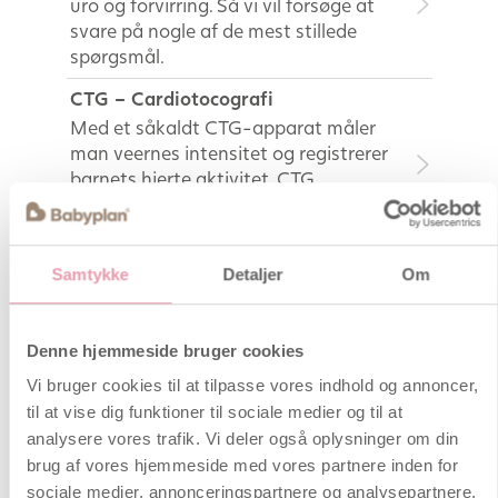
uro og forvirring. Så vi vil forsøge at
svare på nogle af de mest stillede
spørgsmål.
CTG – Cardiotocografi
Med et såkaldt CTG-apparat måler
man veernes intensitet og registrerer
barnets hjerte aktivitet. CTG
anvendes normalvis før og under
fødslen.
Samtykke
Detaljer
Om
Almindelige spørgsmål
Gratis babypakker 2023 – til de
Denne hjemmeside bruger cookies
kære børn og deres forældre
Vi bruger cookies til at tilpasse vores indhold og annoncer,
Nybagte og kommende forældre
til at vise dig funktioner til sociale medier og til at
mangler sjældent noget at bruge
analysere vores trafik. Vi deler også oplysninger om din
deres penge på. Det er apoteker,
brug af vores hjemmeside med vores partnere inden for
babybutikker …
sociale medier, annonceringspartnere og analysepartnere.