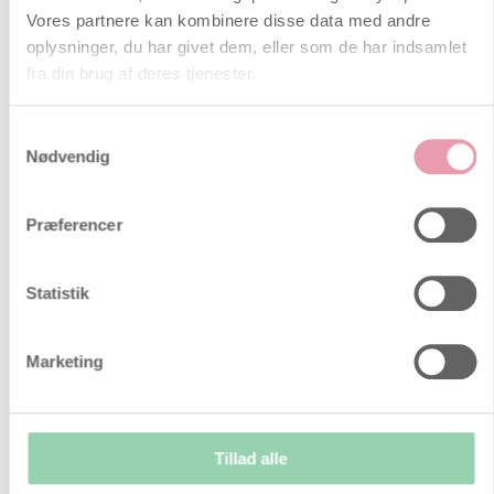
Hvornår siger man at man er
Vores partnere kan kombinere disse data med andre
gravid?
oplysninger, du har givet dem, eller som de har indsamlet
Nogle siger det med det samme, så
fra din brug af deres tjenester.
snart testen er positiv. Andre venter i
nogle uger – til uge 6-7 og
Samtykkevalg
graviditeten føles mere virkelig,
Nødvendig
andre siger det når de nærmer sig
uge 12-13 og den største risiko for
spontan abort er ovre.
Præferencer
Linea nigra – Pigmentstreg
Statistik
Linea nigra betyder sort streg og
kommer under graviditeten når
graviditetshormonerne, østrogen og
Marketing
progesteron medvirker til en forhøjet
produktion af pigmentet melamin.
Menstruation selvom man er gravid
Tillad alle
Det er muligt at få menstruation
selvom man er gravid, men det er