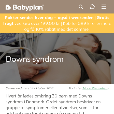
Pakker sendes hver dag – også i weekenden
|
Gratis
fragt
ved køb over 199,00 kr | Køb for 599 kr eller mere
og få 10% rabat med det samme!
Downs syndrom
Senest opdateret 4 oktober 2018
Forfatter
Maria Wenneberg
Hvert år fødes omkring 30 børn med Downs
syndrom i Danmark. Ordet syndrom beskriver en
gruppe af symptomer eller afvigelser, som i stor
udstrækning forekommer på samme tid.