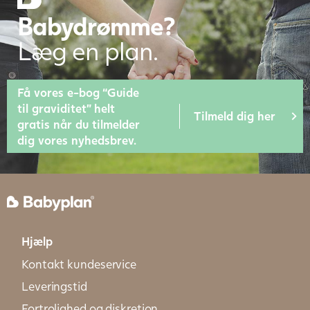
Babydrømme?
Læg en plan.
Få vores e-bog “Guide
til graviditet” helt
Tilmeld dig her
gratis når du tilmelder
dig vores nyhedsbrev.
Hjælp
Kontakt kundeservice
Leveringstid
Fortrolighed og diskretion